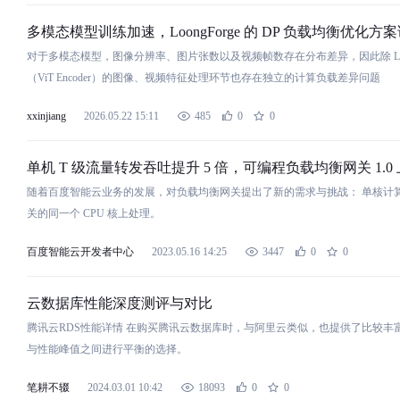
多模态模型训练加速，LoongForge 的 DP
负
载
均
衡
优化方案
对
于多模态模型，图像分辨率、图片张
数
以及视频帧
数
存在分布差异，因此除 L
（ViT Encoder）的图像、视频特征处理环节也存在独立的计算
负
载
差异问题
xxinjiang
2026.05.22 15:11
485
0
0
单机 T 级流量转发吞吐提升 5 倍，可编程
负
载
均
衡
网关 1.0
随着百度智能云业务的发展，
对
负
载
均
衡
网关提出了新的需求
与
挑战： 单核计算能力受限。为了防止报文乱序，需要同一条业务流调度到同一个网
关的同一个 CPU 核上处理。
百度智能云开发者中心
2023.05.16 14:25
3447
0
0
云
数
据库性能深度测评
与
对
比
腾讯云RDS性能详情 在购买腾讯云
数
据库时，
与
阿里云类似，也提供了
比
较丰
与
性能峰值之间进行平
衡
的选择。
笔耕不辍
2024.03.01 10:42
18093
0
0