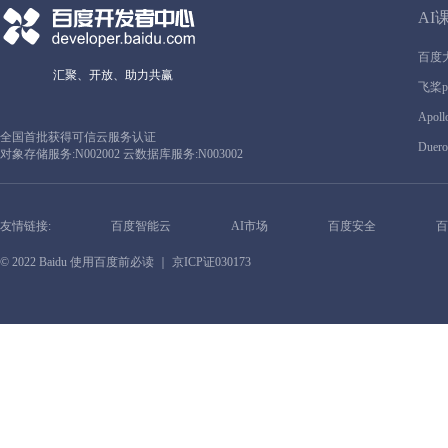
AI
百度
汇聚、开放、助力共赢
飞桨pa
Apoll
全国首批获得可信云服务认证
Duero
对象存储服务:N002002 云数据库服务:N003002
友情链接:
百度智能云
AI市场
百度安全
百
© 2022 Baidu
使用百度前必读
｜ 京ICP证030173