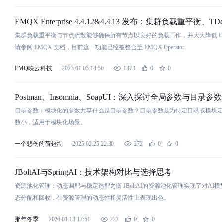
EMQX Enterprise 4.4.12&4.4.13 发布：集群
负
载
重平
衡
、TD
集群
负
载
重平
衡
与
节点疏散能够确保所有节点以良好的
负
载
工作，并大大降低 E
请
参
阅 EMQX 文档，目前这一功能已经被整合至 EMQX Operator
EMQ映云科技
2023.01.05 14:50
1373
0
0
Postman、Insomnia、SoapUI：深入探讨全局
参
数
与
目录
参
数
目录
参
数
：模块化的
参
数
共享什么是目录
参
数
？目录
参
数
是为特定目录或模块
数
小，适用于模块化场景。
一个悲伤的荷包蛋
2025.02.25 22:30
272
0
0
JBoltAI
与
SpringAI：技术架构
对
比
与
选择思考
资源池化管理：动态调配
与
稳定适配之
衡
JBoltAI的资源池化管理实现了
对
AI
态分配和回收，在资源管理的动态性和灵活性上表现出色。
那年冬季
2026.01.13 17:51
227
0
0