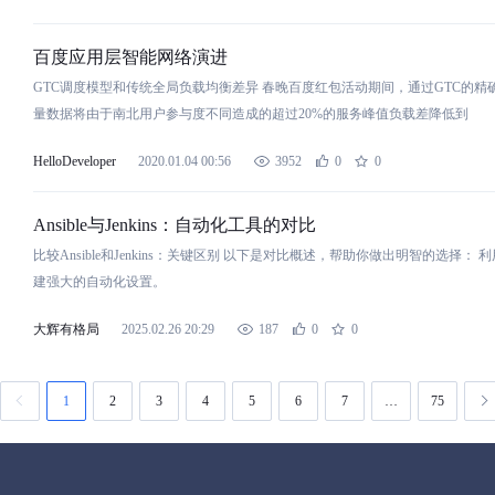
百度应用层智能网络演进
GTC调度模型和传统全局
负
载
均
衡
差异 春晚百度红包活动期间，通过GTC的
量
数
据将由于南北用户
参
与
度不同造成的超过20%的服务峰值
负
载
差降低到
HelloDeveloper
2020.01.04 00:56
3952
0
0
Ansible
与
Jenkins：自动化工具的
对
比
比
较Ansible和Jenkins：关键区别 以下是
对
比
概述，帮助你做出明智的选择： 利用A
建强大的自动化设置。
大辉有格局
2025.02.26 20:29
187
0
0
1
2
3
4
5
6
7
…
75