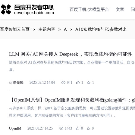
百度千帆·大模型平台
文章
问
百度智能云首页
主题内容
A
A10负载均衡与F5参数对比
LLM 网关/ AI 网关接入 Deepseek ，实现
负
载
均
衡
的可能性
随着企业
对
AI 应
对
多场景的
负
载
均
衡
日趋增加。企业需要一个更加灵活、自动化
展。
运维先锋
2025.02.12 14:04
941
1
1
【OpenIM原创】OpenIM服务发现和
负
载
均
衡
golang插件：g
与
许多RPC系统一样，gRPC基于定义服务的思想，可以通过设置
参
数
和返回类
理客户端调用。客户端提供的方法（客户端
与
服务端的方法相同）。
OpenIM
2021.08.27 14:25
1443
0
0