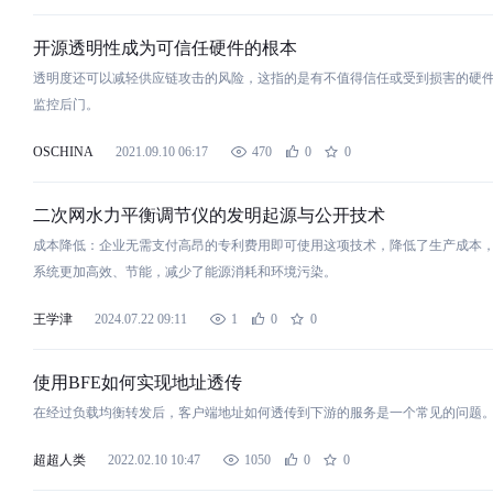
开源
透
明
性成为可信任硬件的根本
透
明
度还可以减轻供
应
链攻击的风险，这指的是有不值得信任或受到损害的硬
监控后门。
OSCHINA
2021.09.10 06:17
470
0
0
​二次网水力平
衡
调节仪的发
明
起源与公开技术
成本降低：企业无需支付高昂的专利费
用
即可使
用
这项技术，降低了生产成本，
系统更加高效、节能，减少了能源消耗和环境污染。
王学津
2024.07.22 09:11
1
0
0
使
用
BFE如何实现地址
透
传
在经过
负
载
均
衡
转发后，客户端地址如何
透
传到下游的服务是一个常见的问题
超超人类
2022.02.10 10:47
1050
0
0