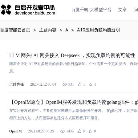
百度千帆·大模型平台
文章
问
百度智能云首页
主题内容
A
A10应用负载均衡透明
LLM 网关/ AI 网关接入 Deepseek ，实现
负
载
均
衡
的可能性
随着企业对 AI
应
对多场景的
负
载
均
衡
日趋增加。企业需要一个更加灵活、自动化
展。
运维先锋
2025.02.12 06:04
931
1
1
【OpenIM原创】OpenIM服务发现和
负
载
均
衡
golang插件：g
在实际开发过程中，主要使
用
它来进行后端微服务的开发。 在gRPC中，客户端
程序上的方法，从而更容易创建分布式
应
用
程序和服务。
OpenIM
2021.08.27 06:25
1436
0
0