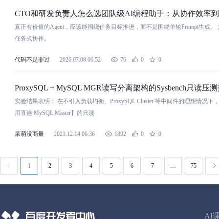
CTO和研发
负
责人怎么选团队级AI编程助手：从协作效率
真正有价值的Agent，
应
该能围绕任务目标推进，而不是围绕单轮Prompt生成
任务式协作。
代码不是罪过
2026.07.08 06:52
76
0
0
ProxySQL + MySQL MGR读写分离架构的Sysbench只读压
实验结果表
明
： 在不引入
负
载
均
衡
、ProxySQL Cluster 等中间件的理想情况下
用
直连 MySQL Master】的只读
呆萌没商量
2021.12.14 06:36
1892
0
0
1
2
3
4
5
6
7
…
75
AI