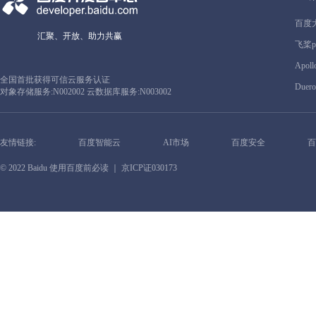
百度
汇聚、开放、助力共赢
飞桨pa
Apoll
全国首批获得可信云服务认证
Duero
对象存储服务:N002002 云数据库服务:N003002
友情链接:
百度智能云
AI市场
百度安全
百
© 2022 Baidu
使用百度前必读
｜ 京ICP证030173