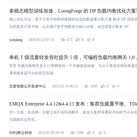
多模态模型训练加速，LoongForge 的 DP
负
载
均
衡
优化方案
核心优化方法：基于计算开销精准建模的自适
应
数据重分配方案 解决 DP 训练
合的真实计算开销，以实测计算开销数据为核心依据，动态调度分配各 DP
xxinjiang
2026.05.22 07:11
475
0
0
单机 T 级流量转发吞吐提升 5 倍，可编程
负
载
均
衡
网关 1.0
背景
负
载
均
衡
网关是云计算网络的一个关键基础设施，为云计算各
应
用
业务提供
通
用
服务器平台的形态实现。
百度智能云开发者中心
2023.05.16 06:25
3438
0
0
EMQX Enterprise 4.4.12&4.4.13 发布：集群
负
载
重平
衡
、TD
另一方面，长连接一旦建立就不会轻易断开，新加入集群或重新启动的节点会
点疏散
应
运而生。
EMQ映云科技
2023.01.05 06:50
1368
0
0