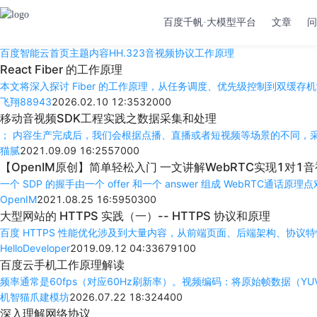
百度千帆·大模型平台
文章
问
百度智能云首页
主题内容
H
H.323音视频协议工作原理
React Fiber 的
工
作
原
理
本文将深入探讨 Fiber 的
工
作
原
理
，从任务调度、优先级控制到双缓存机
飞翔88943
2026.02.10 12:35
320
0
0
移动
音
视
频
SDK
工
程实践之数据采集和处
理
； 内容生产完成后，我们会根据点播、直播或者短
视
频
等场景的不同，
猫腻
2021.09.09 16:25
570
0
0
【OpenIM
原
创】简单轻松入门 一文讲解WebRTC实现1对1
音
一个 SDP 的握手由一个 offer 和一个 answer 组成 WebRTC通话
原
理
点
OpenIM
2021.08.25 16:59
503
0
0
大型网站的 HTTPS 实践（一）-- HTTPS
协
议
和
原
理
百度 HTTPS 性能优化涉及到大量内容，从前端页面、后端架构、
协
议
特
HelloDeveloper
2019.09.12 04:33
6791
0
0
百度云手机
工
作
原
理
解读
频
率通常是60fps（对应60Hz刷新率）。
视
频
编码：将
原
始帧数据（YU
机智猫爪建模坊
2026.07.22 18:32
44
0
0
深入
理
解网络
协
议