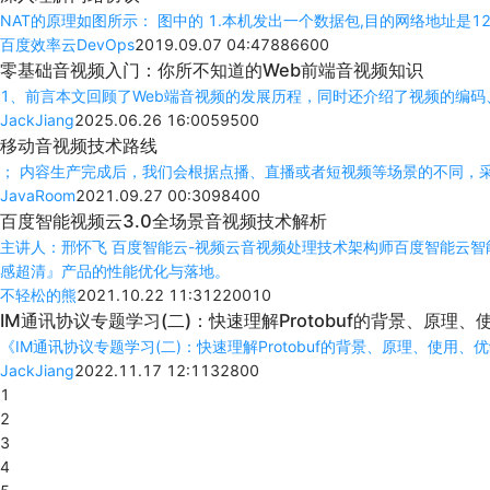
NAT的
原
理
如图所示： 图中的 1.本机发出一个数据包,目的网络地址是12.120.
百度效率云DevOps
2019.09.07 04:47
8866
0
0
零基础
音
视
频
入门：你所不知道的Web前端
音
视
频
知识
1、前言本文回顾了Web端
音
视
频
的发展历程，同时还介绍了
视
频
的编码
JackJiang
2025.06.26 16:00
595
0
0
移动
音
视
频
技术路线
； 内容生产完成后，我们会根据点播、直播或者短
视
频
等场景的不同，
JavaRoom
2021.09.27 00:30
984
0
0
百度智能
视
频
云3.0全场景
音
视
频
技术解析
主讲人：邢怀飞 百度智能云-
视
频
云
音
视
频
处
理
技术架构师百度智能云智
感超清』产品的性能优化与落地。
不轻松的熊
2021.10.22 11:31
2200
1
0
IM通讯
协
议
专题学习(二)：快速
理
解Protobuf的背景、
原
理
、
《IM通讯
协
议
专题学习(二)：快速
理
解Protobuf的背景、
原
理
、使用、优
JackJiang
2022.11.17 12:11
328
0
0
1
2
3
4