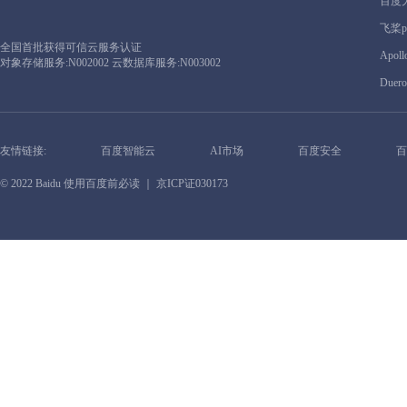
百度
飞桨pa
全国首批获得可信云服务认证
Apoll
对象存储服务:N002002 云数据库服务:N003002
Duero
友情链接:
百度智能云
AI市场
百度安全
百
© 2022 Baidu
使用百度前必读
｜ 京ICP证030173