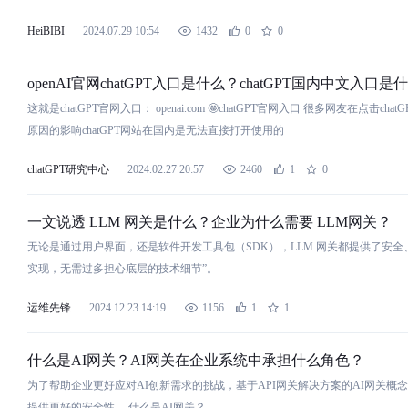
HeiBIBI
2024.07.29 10:54
1432
0
0
openAI官
网
chatGPT入口
是
什
么
？chatGPT国内中文入口
是
什
这就
是
chatGPT官
网
入口： openai.com 🤩chatGPT官
网
入口 很多
网
友在点击chatG
原因的影响chatGPT
网
站
在国内
是
无法直接打开使用的
chatGPT研究中心
2024.02.27 20:57
2460
1
0
一文说透 LLM
网
关
是
什
么
？企业为
什
么
需要 LLM
网
关？
无论
是
通过用户界面，还
是
软件开发工具包（SDK），LLM
网
关都提供了安全
实现，无需过多担心底层的技术细节”。
运维先锋
2024.12.23 14:19
1156
1
1
什
么
是
AI
网
关？AI
网
关在企业系统中承担
什
么
角色？
为了帮助企业更好应对AI创新需求的挑战，基于API
网
关解决方案的AI
网
关概念
提供更好的安全性。
什
么
是
AI
网
关？