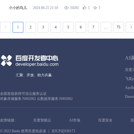
小小的鸟儿
2024.06.25 21:10
10281
1
1
1
2
3
4
5
6
7
…
75
AI
百度
汇聚、开放、助力共赢
飞桨pa
Apoll
全国首批获得可信云服务认证
Duero
对象存储服务:N002002 云数据库服务:N003002
友情链接:
百度智能云
AI市场
百度安全
百
© 2022 Baidu
使用百度前必读
｜ 京ICP证030173