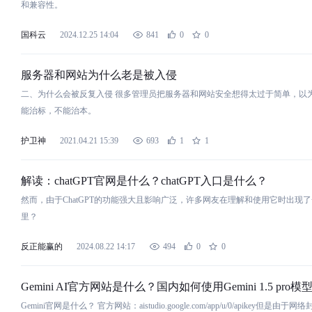
和兼容性。
国科云
2024.12.25 14:04
841
0
0
服务器和
网
站
为
什
么
老
是
被入侵
二、为
什
么
会被反复入侵 很多管理员把服务器和
网
站
安全想得太过于简单，以
能治标，不能治本。
护卫神
2021.04.21 15:39
693
1
1
解读：chatGPT官
网
是
什
么
？chatGPT入口
是
什
么
？
然而，由于ChatGPT的功能强大且影响广泛，许多
网
友在理解和使用它时出现了
里？
反正能赢的
2024.08.22 14:17
494
0
0
Gemini AI官方
网
站
是
什
么
？国内如何使用Gemini 1.5 pro模型
Gemini官
网
是
什
么
？ 官方
网
站
：aistudio.google.com/app/u/0/apikey但
是
由于
网
络封