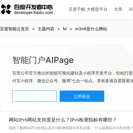
百度千帆·大模型平台
文章
问
百度智能云首页
主题内容
M
m3n8是什么网站
智能门户AIPage
百度公司官方推出的智能可视化建站及小程序开发平台，轻松打造
付宝小程序、微信公众号、微博”七合一站点。享有多项百度搜索
立即购买
网
站
IPv6
网
站
支持度
是
什
么
？IPv6检测指标有哪些？
因此了解
网
站
IPv6支持以及IPv6检测指标非常有必要。
什
么
是
网
站
IPv6支持度