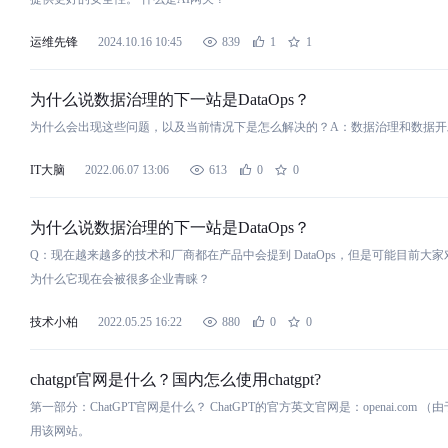
运维先锋
2024.10.16 10:45
839
1
1
为
什
么
说数据治理的下一
站
是
DataOps？
为
什
么
会出现这些问题，以及当前情况下
是
怎
么
解决的？A：数据治理和数据开
IT大脑
2022.06.07 13:06
613
0
0
为
什
么
说数据治理的下一
站
是
DataOps？
Q：现在越来越多的技术和厂商都在产品中会提到 DataOps，但
是
可能目前大家对
为
什
么
它现在会被很多企业青睐？
技术小柏
2022.05.25 16:22
880
0
0
chatgpt官
网
是
什
么
？国内怎
么
使用chatgpt?
第一部分：ChatGPT官
网
是
什
么
？ ChatGPT的官方英文官
网
是
：openai.c
用该
网
站
。