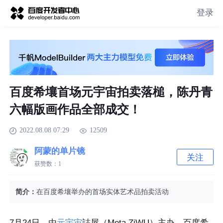
登录
百度希壤首场元宇宙拍卖落槌，陈丹青
六幅版画作品全部成交！
2022.08.08 07:29
12509
阿蒙的单片镜
关注
获赞数：
1
简介：
在百度希壤举办的首场实体艺术品拍卖活动
7月24日，由
元宇宙
誌屋（Meta ZiWU）主办、百度希