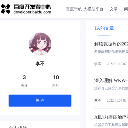
百度千帆·大模型平台
文章
问
TA的文章
解读数据库的2
希望能帮助你准确把握
李不
李不
2022.01.12 07:
3
10
深入理解 WKWeb
关注
粉丝
缓存可以减少冗余的
关 注
李不
2022.01.04 03:
AI助力癌症治
机器学习工具可以帮