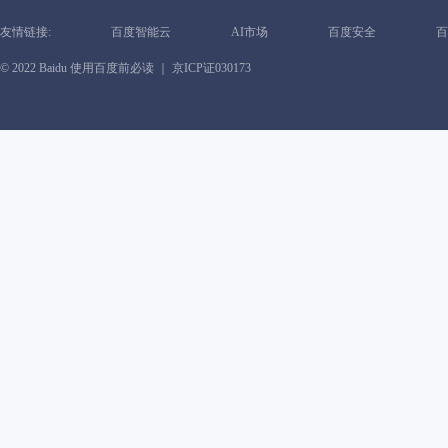
友情链接:
百度智能云
AI市场
百度安全
百
© 2022 Baidu
使用百度前必读
｜ 京ICP证030173