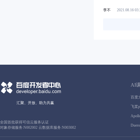
李不
2021.08.16 03:
AI
百度
汇聚、开放、助力共赢
飞桨pa
Apoll
全国首批获得可信云服务认证
Duero
对象存储服务:N002002 云数据库服务:N003002