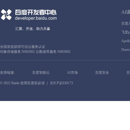
AI
百度
汇聚、开放、助力共赢
飞桨pa
Apoll
全国首批获得可信云服务认证
Duero
对象存储服务:N002002 云数据库服务:N003002
友情链接:
百度智能云
AI市场
百度安全
百
© 2022 Baidu
使用百度前必读
｜ 京ICP证030173