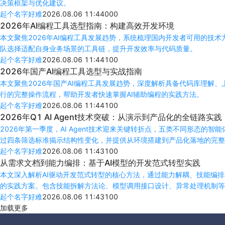
决策框架与优化建议。
起个名字好难
2026.08.06 11:44
0
0
0
2026年AI编程工具选型指南：构建高效开发环境
本文聚焦2026年AI编程工具发展趋势，系统梳理国内开发者可用的
队选择适配自身业务场景的工具链，提升开发效率与代码质量。
起个名字好难
2026.08.06 11:44
1
0
0
2026年国产AI编程工具选型与实战指南
本文聚焦2026年国产AI编程工具发展趋势，深度解析具备代码库理
行的完整操作流程，帮助开发者快速掌握AI辅助编程的实践方法。
起个名字好难
2026.08.06 11:44
1
0
0
2026年Q1 AI Agent技术突破：从演示到产品化的全链路实践
2026年第一季度，AI Agent技术迎来关键转折点，五类不同形态
过四条筛选标准揭示结构性变化，并提供从环境搭建到产品化落地的完整教程
起个名字好难
2026.08.06 11:43
1
0
0
从需求文档到能力编排：基于AI模型的开发范式转型实践
本文深入解析AI驱动开发范式转型的核心方法，通过能力解耦、技能编排
的实践方案。包含技能拆解方法论、模型调用接口设计、异常处理机制等
起个名字好难
2026.08.06 11:43
1
0
0
加载更多