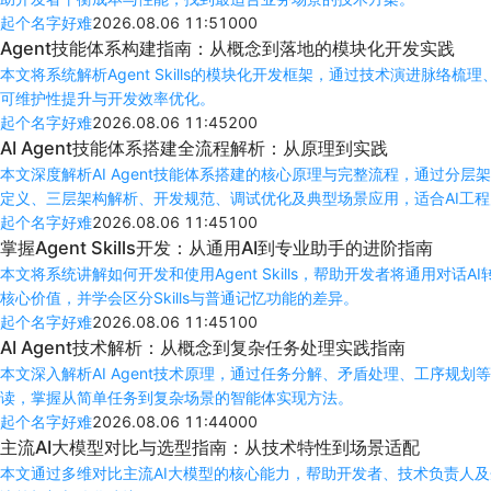
起个名字好难
2026.08.06 11:51
0
0
0
Agent技能体系构建指南：从概念到落地的模块化开发实践
本文将系统解析Agent Skills的模块化开发框架，通过技术演进
可维护性提升与开发效率优化。
起个名字好难
2026.08.06 11:45
2
0
0
AI Agent技能体系搭建全流程解析：从原理到实践
本文深度解析AI Agent技能体系搭建的核心原理与完整流程，通过
定义、三层架构解析、开发规范、调试优化及典型场景应用，适合AI工
起个名字好难
2026.08.06 11:45
1
0
0
掌握Agent Skills开发：从通用AI到专业助手的进阶指南
本文将系统讲解如何开发和使用Agent Skills，帮助开发者将通
核心价值，并学会区分Skills与普通记忆功能的差异。
起个名字好难
2026.08.06 11:45
1
0
0
AI Agent技术解析：从概念到复杂任务处理实践指南
本文深入解析AI Agent技术原理，通过任务分解、矛盾处理、工序
读，掌握从简单任务到复杂场景的智能体实现方法。
起个名字好难
2026.08.06 11:44
0
0
0
主流AI大模型对比与选型指南：从技术特性到场景适配
本文通过多维对比主流AI大模型的核心能力，帮助开发者、技术负责人