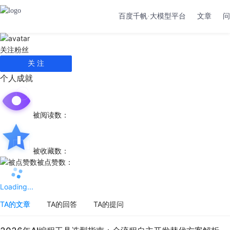
百度千帆·大模型平台
文章
问
关注
粉丝
关 注
个人成就
被阅读数：
被收藏数：
被点赞数：
Loading...
TA的文章
TA的回答
TA的提问