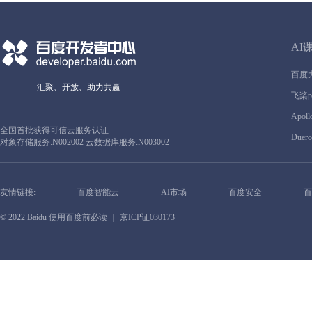
AI
百度
汇聚、开放、助力共赢
飞桨pa
Apoll
全国首批获得可信云服务认证
Duero
对象存储服务:N002002 云数据库服务:N003002
友情链接:
百度智能云
AI市场
百度安全
百
© 2022 Baidu
使用百度前必读
｜ 京ICP证030173