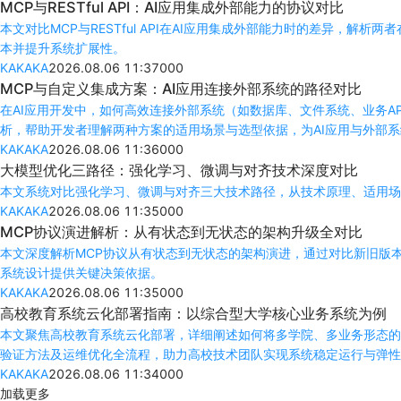
MCP与RESTful API：AI应用集成外部能力的协议对比
本文对比MCP与RESTful API在AI应用集成外部能力时的差异
本并提升系统扩展性。
KAKAKA
2026.08.06 11:37
0
0
0
MCP与自定义集成方案：AI应用连接外部系统的路径对比
在AI应用开发中，如何高效连接外部系统（如数据库、文件系统、业务A
析，帮助开发者理解两种方案的适用场景与选型依据，为AI应用与外部
KAKAKA
2026.08.06 11:36
0
0
0
大模型优化三路径：强化学习、微调与对齐技术深度对比
本文系统对比强化学习、微调与对齐三大技术路径，从技术原理、适用场
KAKAKA
2026.08.06 11:35
0
0
0
MCP协议演进解析：从有状态到无状态的架构升级全对比
本文深度解析MCP协议从有状态到无状态的架构演进，通过对比新旧版
系统设计提供关键决策依据。
KAKAKA
2026.08.06 11:35
0
0
0
高校教育系统云化部署指南：以综合型大学核心业务系统为例
本文聚焦高校教育系统云化部署，详细阐述如何将多学院、多业务形态的
验证方法及运维优化全流程，助力高校技术团队实现系统稳定运行与弹性
KAKAKA
2026.08.06 11:34
0
0
0
加载更多