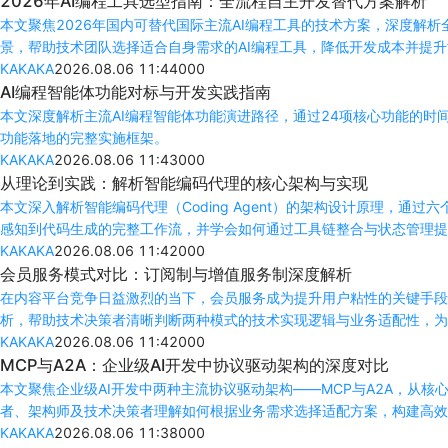
2026年AI编程工具选型指南：全流程自主开发替代方案解析
本文聚焦2026年国内可替代国际主流AI编程工具的技术方案，深度
景，帮助技术团队选择适合自身需求的AI编程工具，降低开发成本并提
KAKAKA
2026.08.06 11:44
0
0
0
AI编程智能体功能对标与开发实践指南
本文深度解析主流AI编程智能体功能演进路径，通过24项核心功能的
功能落地的完整实施框架。
KAKAKA
2026.08.06 11:43
0
0
0
从理论到实践：解析智能编码代理的核心架构与实现
本文深入解析智能编码代理（Coding Agent）的架构设计原理，通
感知到代码生成的完整工作流，并学会如何通过工具链整合与状态管理提
KAKAKA
2026.08.06 11:42
0
0
0
会员服务模式对比：订阅制与增值服务制深度解析
在内容平台竞争日益激烈的当下，会员服务成为提升用户粘性的关键手段
析，帮助技术决策者清晰判断两种模式的技术实现逻辑与业务适配性，
KAKAKA
2026.08.06 11:42
0
0
0
MCP与A2A：企业级AI开发中协议驱动架构的深度对比
本文聚焦企业级AI开发中两种主流协议驱动架构——MCP与A2A，从
者、架构师及技术决策者理解如何根据业务需求选择适配方案，构建高效
KAKAKA
2026.08.06 11:38
0
0
0