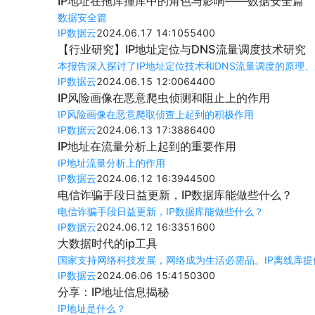
IP地址在拖库撞库中的角色与影响——数据安全篇
数据安全篇
IP数据云
2024.06.17 14:10
554
0
0
【行业研究】IP地址定位与DNS流量调度技术研究
本报告深入探讨了IP地址定位技术和DNS流量调度的原理
IP数据云
2024.06.15 12:00
644
0
0
IP风险画像在恶意爬虫侦测和阻止上的作用
IP风险画像在恶意爬取侦查上起到的积极作用
IP数据云
2024.06.13 17:38
864
0
0
IP地址在流量分析上起到的重要作用
IP地址流量分析上的作用
IP数据云
2024.06.12 16:39
445
0
0
电信诈骗手段日益更新，IP数据库能做些什么？
电信诈骗手段日益更新，IP数据库能做些什么？
IP数据云
2024.06.12 16:33
516
0
0
大数据时代的ip工具
国家支持网络科技发展，网络成为生活必需品。IP离线库提
IP数据云
2024.06.06 15:41
503
0
0
分享：IP地址信息揭秘
IP地址是什么？