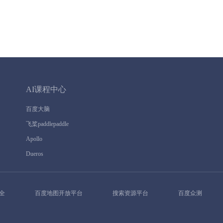
AI课程中心
百度大脑
飞桨paddlepaddle
Apollo
Dueros
全
百度地图开放平台
搜索资源平台
百度众测