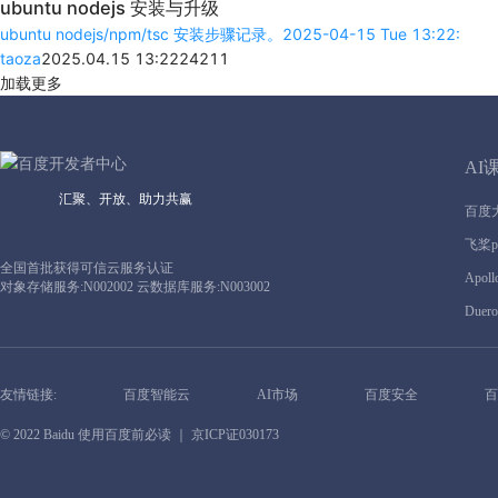
ubuntu nodejs 安装与升级
ubuntu nodejs/npm/tsc 安装步骤记录。2025-04-15 Tue 13:22:
taoza
2025.04.15 13:22
242
1
1
加载更多
AI
汇聚、开放、助力共赢
百度
飞桨pa
全国首批获得可信云服务认证
Apoll
对象存储服务:N002002 云数据库服务:N003002
Duero
友情链接:
百度智能云
AI市场
百度安全
百
© 2022 Baidu
使用百度前必读
｜ 京ICP证030173