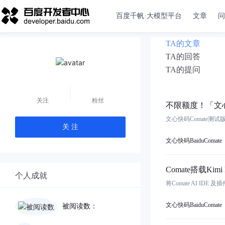
百度千帆·大模型平台
文章
问
TA的文章
TA的回答
TA的提问
关注
粉丝
不限额度！「文
文心快码Comate
关 注
文心快码BaiduComate
Comate搭载Kim
个人成就
将Comate AI ID
文心快码BaiduComate
被阅读数：