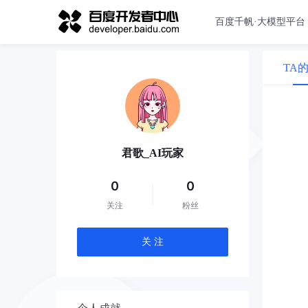
百度千帆·大模型平台
TA
君歌_AI玩家
0
0
关注
粉丝
关 注