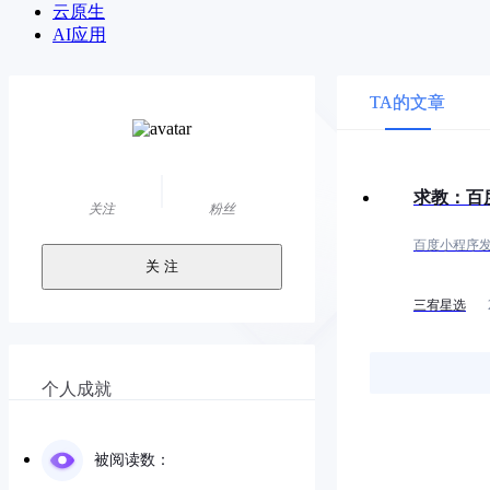
云原生
AI应用
TA的文章
求教：百
关注
粉丝
百度小程序
关 注
三宥星选
个人成就
被阅读数：