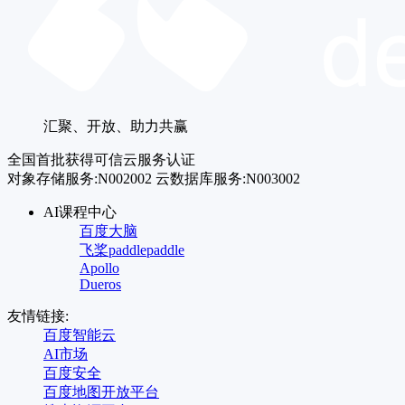
汇聚、开放、助力共赢
全国首批获得可信云服务认证
对象存储服务:N002002 云数据库服务:N003002
AI课程中心
百度大脑
飞桨paddlepaddle
Apollo
Dueros
友情链接:
百度智能云
AI市场
百度安全
百度地图开放平台