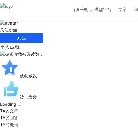
百度千帆·大模型平台
文章
问
关注
粉丝
关 注
个人成就
被阅读数：
被收藏数：
被点赞数：
Loading...
TA的文章
TA的回答
TA的提问