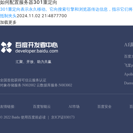
如何配置服务器301重定向
301重定向表示永久移动。它向搜索引擎和浏览器传达信息，指示它们将
抵制夹头
2024.11.02 21:48
777
0
0
加载更多
AI
百度
汇聚、开放、助力共赢
飞桨pa
Apoll
全国首批获得可信云服务认证
Duero
对象存储服务:N002002 云数据库服务:N003002
友情链接:
百度智能云
AI市场
百度安全
百
© 2022 Baidu
使用百度前必读
｜ 京ICP证030173