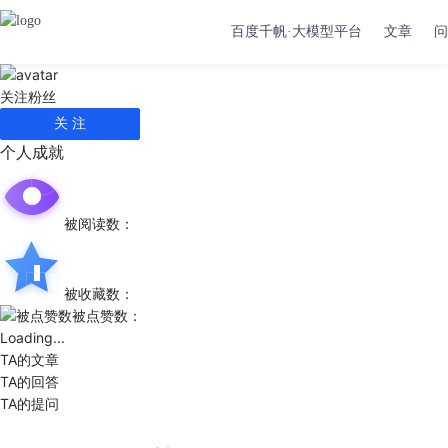
百度千帆·大模型平台
文章
问
关注
粉丝
关 注
个人成就
被阅读数：
被收藏数：
被点赞数：
Loading...
TA的文章
TA的回答
TA的提问