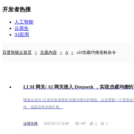
开发者热搜
人工智能
云原生
AI应用
百度智能云首页
主题内容
A
a10负载均衡巡检命令
LLM 网关/ AI 网关接入 Deepseek ，实现
负
载
均
衡
的
随着企业对 AI 应对多场景的
负
载
均
衡
日趋增加。企业需要一个更加灵活
性、低延迟和无缝扩展。
运维先锋
2025.02.12 14:04
947
1
1