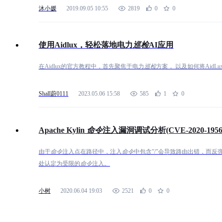
沐小媛
2019.09.05 10:55
2819
0
0
使用Aidlux，轻松落地电力
巡
检
AI应用
在Aidlux的官方教程中，首先聚焦于电力
巡
检
方案， 以及如何将AidL
Shall蔚0111
2023.05.06 15:58
585
1
0
Apache Kylin
命
令
注入漏洞调试分析(CVE-2020-1956
由于
命
令
注入点在路径中，注入
命
令
中包含”/”会导致路由出错，而反弹sh
处认定为受限的
命
令
注入。
小树
2020.06.04 19:03
2521
0
0