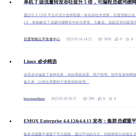
单机 T 级流量转发吞吐提升 5 倍，可编程
负
载
均
衡
网
通信，并且可以用gRPC支持的任何语言编写。因此，可以用Go语言创建一
端等多个客户端调用，从而突破开发语言的限制。 服务注册：register.go `` /etcdAddr separated by commas func
通过引入 UNP 平台可充分发挥软硬一体化的技术优势，百度智能云在 20
RegisterEtcd(schema, etcdAddr, myHost string, myPort int, serviceName string, 
1.0，有效解决了
负
载
均
衡
网关中的大带宽、大象流、低延迟等问题需
Endpoints: strings.Split(etcdAddr, ","), }) fmt.Println("RegisterEtcd") if err != n
%v", err) return fmt.Errorf("create etcd clientv3 client failed, errmsg:%v, etcd 
百度智能云开发者中心
2023.05.16 14:25
3459
0
0
context.WithCancel(context.Background()) resp, err := cli.Grant(ctx, int64(ttl)) i
schema:///serviceName/ip:port ->ip:port serviceValue := net.JoinHostPort(my
serviceName) + serviceValue //set key->value if _, err := cli.Put(ctx, serviceK
Linux
命
令
精选
return fmt.Er
这些
命
令
涵盖了各种任务，包括系统设置、用户管理、软件安装和网络配
备忘单，以便在需要时方便查阅和使用。
howtouselinux
2023.05.28 20:37
599
0
0
EMQX Enterprise 4.4.12&4.4.13 发布：集群
负
载
重
集群
负
载
重平
衡
基于节点疏散，通过手动的方式，控制将部分连接从