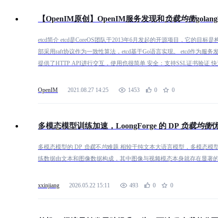
【OpenIM原创】OpenIM服务发现和
负
载
均
衡
gola
etcd简介 etcd是CoreOS团队于2013年6月发起的开源项目，它的目标是构
部采用raft协议作为一致性算法，etcd基于Go语言实现。 etcd作为服务发现系统，有以
提供了HTTP API进行交互，使用也很简单 安全：支持SSL证书验证 快
2k+读操作 可靠：采用raft算法，实现分布式系统数据的可用性和一致性 etcd项目地址：https://github.com/coreos/etcd/ etcd典
用场景-服务发现 etcd比较多的应用场景是用于服务发现，服务发现(Servi
OpenIM
2021.08.27 14:25
1453
0
0
之一，即在同一个分布式集群中的进程或服务如何才能找到对方并建立
有进程在监听upd或者tcp端口，并且通过名字就可以进行查找和链接
可。 一个强一致性、高可用的服务存储目录。 基于Ralf算法的etcd天生就是这样一个强一致性、高可用的服务存储目录。 一
多模态模型训练加速，LoongForge 的 DP
负
载
均
衡
种注册服务和健康服务健康状况的机制。 用户可以在etcd中注册服务，并且对注册的服务配置key TTL，定时保持服务的心跳
以达到监控健康状态的效果。 一种查找和连接服务的机制。 通过在etcd指定的主题下注册的服务业能在对应的主题下查找
多模态模型的 DP
负
载
不
均
难题 相较于纯文本大语言模型，多模态模
到。为了确保连接，我们可以在每个服务机器上都部署一个proxy模式的e
练数据由文本和图像数据构成，其中图像与视频模态本身就存在显著
连接。 gRPC简介 gRPC是谷歌开源的一款跨平台、高性能的RPC框架。gRPC是一个现代的开源高性能RPC框架，可以在任何
环境下运行。在实际开发过程中，主要使用它来进行后端微服务的开发。
xxinjiang
2026.05.22 15:11
493
0
0
接调用另一台计算机上的服务器应用程序上的方法，从而更容易创建分布
于定义服务的思想，可以通过设置参数和返回类型来远程调用方法。在
端调用。客户端提供的方法（客户端与服务端的方法相同）。 如图所示