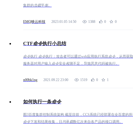
集群的
负
载
平
衡
。
EMQ映云科技
2023.01.05 14:50
1388
0
0
CTF
命
令
执行小总结
命
令
执行
命
令
执行：攻击者可以通过web应用执行系统
命
令
，从而获取
服务器对用户输入
命
令
安全
检
测不足，导致恶意代码被执行。
n00bk1ng
2021.09.22 23:00
1519
0
1
如何执行一条
命
令
图3百度集群控制系统架构 截至目前，CCS系统已经部署在全百度的
命
令
下发和结果收集，日
均
承
载
数亿次来自各产品的接口调用。