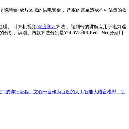
可能影响到成片区域的供电安全， 严重的甚至造成不可估量的损
处理、 计算机视觉/
深度学习
算法， 端到端的讲解应用于电力巡
别。两款算法分别是Y0L0V8和R-RetinaNet,分别用
I接口的详细流程。文心一言作为百度的人工智能大语言模型，拥