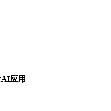
检AI应用