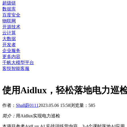
超级链
数据库
百度安全
物联网
开源技术
云计算
大数据
开发者
企业服务
更多内容
千帆大模型平台
客悦智能客服
使用Aidlux，轻松落地电力巡
作者：
Shall蔚0111
2023.05.06 15:58
浏览量：
585
简介：
用Aidlux实现电力巡检
本项目参考AidLux AI 实战训练营内容，3-4个课时落地AI应用