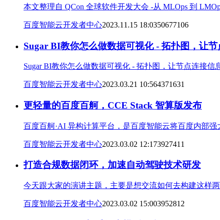
本文整理自 QCon 全球软件开发大会 -从 MLOps 到 L
百度智能云开发者中心
2023.11.15 18:03
50677
10
6
Sugar BI教你怎么做数据可视化 - 拓扑图，
Sugar BI教你怎么做数据可视化 - 拓扑图，让节点连接
百度智能云开发者中心
2023.03.21 10:56
43716
3
1
更轻量的百度百舸，CCE Stack 智算版发布
百度百舸·AI 异构计算平台，是百度智能云将百度内部强
百度智能云开发者中心
2023.03.02 12:17
39274
1
1
打造合规数据闭环，加速自动驾驶技术研发
今天跟大家的演讲主题，主要是想交流如何去构建这样两
百度智能云开发者中心
2023.03.02 15:00
39528
1
2