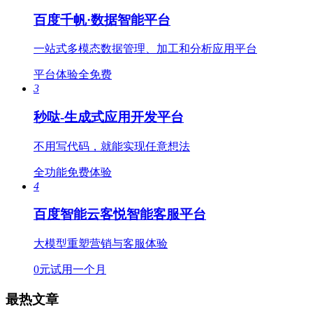
百度千帆·数据智能平台
一站式多模态数据管理、加工和分析应用平台
平台体验全免费
3
秒哒-生成式应用开发平台
不用写代码，就能实现任意想法
全功能免费体验
4
百度智能云客悦智能客服平台
大模型重塑营销与客服体验
0元试用一个月
最热文章