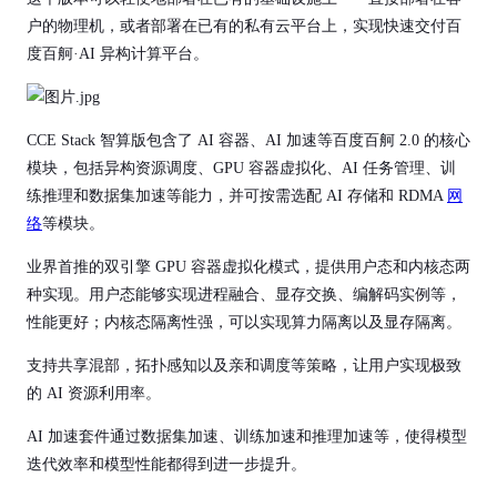
户的物理机，或者部署在已有的私有云平台上，实现快速交付百
度百舸·AI 异构计算平台。
CCE Stack 智算版包含了 AI 容器、AI 加速等百度百舸 2.0 的核心
模块，包括异构资源调度、GPU 容器虚拟化、AI 任务管理、训
练推理和数据集加速等能力，并可按需选配 AI 存储和 RDMA
网
络
等模块。
业界首推的双引擎 GPU 容器虚拟化模式，提供用户态和内核态两
种实现。用户态能够实现进程融合、显存交换、编解码实例等，
性能更好；内核态隔离性强，可以实现算力隔离以及显存隔离。
支持共享混部，拓扑感知以及亲和调度等策略，让用户实现极致
的 AI 资源利用率。
AI 加速套件通过数据集加速、训练加速和推理加速等，使得模型
迭代效率和模型性能都得到进一步提升。