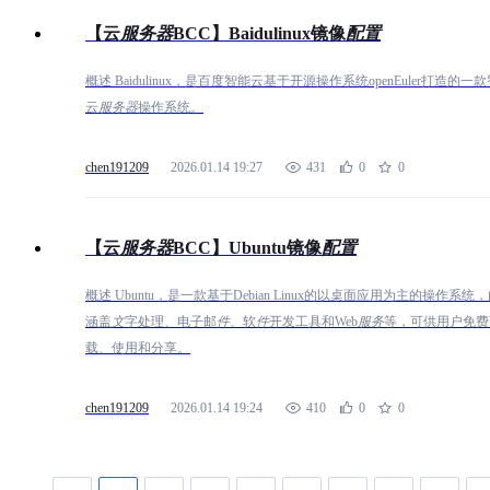
【云
服
务
器
BCC】Baidulinux镜像
配
置
概述 Baidulinux，是百度智能云基于开源操作系统openEuler打造的一
云
服
务
器
操作系统。
chen191209
2026.01.14 19:27
431
0
0
【云
服
务
器
BCC】Ubuntu镜像
配
置
概述 Ubuntu，是一款基于Debian Linux的以桌面应用为主的操作系统
涵盖
文
字处理、电子邮
件
、软
件
开发工具和Web
服
务
等，可供用户免费
载、使用和分享。
chen191209
2026.01.14 19:24
410
0
0