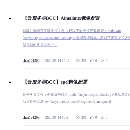
【云
服
务
器
BCC】Almalinux镜像
配
置
创建并编辑百度源
配
置
文
件
执行以下命令打开编辑
器
： sudo vim
/etc/yum.repos.d/almalinux-baidu.repo 根据系统版本，将以下
配
置
文
件
内
制到新的
配
置
文
件
中，
chen191209
2026.01.14 15:13
391
0
0
【云
服
务
器
BCC】epel镜像
配
置
备份
配
置
文
件
# 创建备份目录 mkdir /etc/yum.repos.d/backup #将
配
置
文
动到备份目录 mv /etc/yum.repos.d/epel*.repo /etc/yum.repos.d
chen191209
2026.01.14 16:54
201
0
0