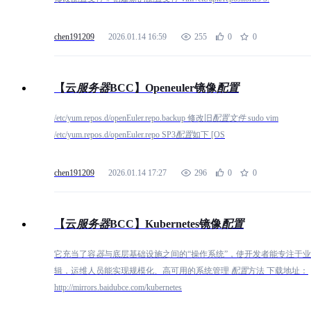
chen191209
2026.01.14 16:59
255
0
0
【云
服
务
器
BCC】Openeuler镜像
配
置
/etc/yum.repos.d/openEuler.repo.backup 修改旧
配
置
文
件
sudo vim
/etc/yum.repos.d/openEuler.repo SP3
配
置
如下 [OS
chen191209
2026.01.14 17:27
296
0
0
【云
服
务
器
BCC】Kubernetes镜像
配
置
它充当了容
器
与底层基础设施之间的“操作系统”，使开发者能专注于业
辑，运维人员能实现规模化、高可用的系统管理
配
置
方法 下载地址：
http://mirrors.baidubce.com/kubernetes