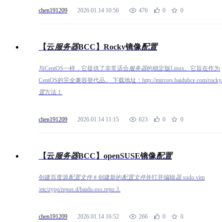
chen191209
2026.01.14 10:56
476
0
0
【云
服
务
器
BCC】Rocky镜像
配
置
与CentOS一样，它提供了非常适合
服
务
器
的稳定版Linux。它旨在作为
CentOS的完全兼容替代品。 下载地址：http://mirrors.baidubce.com/rocky
置
方法 1.
chen191209
2026.01.14 11:15
623
0
0
【云
服
务
器
BCC】openSUSE镜像
配
置
创建百度源
配
置
文
件
# 创建新的
配
置
文
件
并打开编辑
器
sudo vim
/etc/zypp/repos.d/baidu-oss.repo 3.
chen191209
2026.01.14 16:52
266
0
0