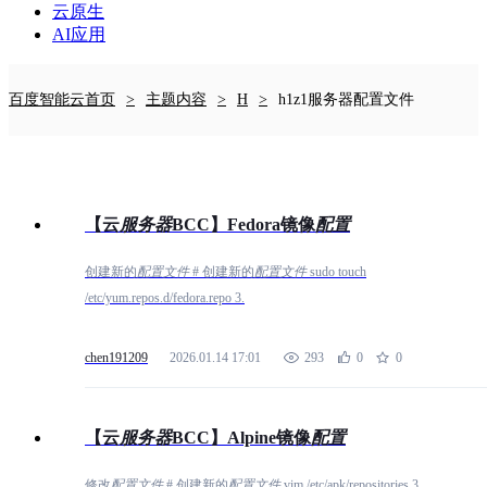
云原生
AI应用
百度智能云首页
主题内容
H
h1z1服务器配置文件
【云
服
务
器
BCC】Fedora镜像
配
置
创建新的
配
置
文
件
# 创建新的
配
置
文
件
sudo touch
/etc/yum.repos.d/fedora.repo 3.
chen191209
2026.01.14 17:01
293
0
0
【云
服
务
器
BCC】Alpine镜像
配
置
修改
配
置
文
件
# 创建新的
配
置
文
件
vim /etc/apk/repositories 3.