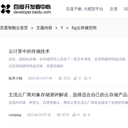
百度千帆·大模型平台
文章
问
百度智能云首页
主题内容
Y
5g云存储空间
云
计算中的
存
储
技术
总结：虚拟化
存
储
：在
存
储
空
间
上添加了一层文件系统，支持高级特性如迁移。
法支持高级特性如迁移，但是性能好。
技术小柏
2022.04.14 07:49
2313
0
0
主流
云
厂商对象
存
储
测评解读，选择适合自己的
云
存
储
产品
在国内市场，阿里
云
、百度智能
云
、腾讯
云
等主流
云
厂商各自提供了自研的对
xxinjiang
2025.04.24 07:28
8270
0
0