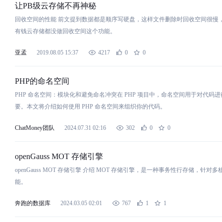
让PB级
云
存
储
不再神秘
回收
空
间
的性能 前文提到数据都是顺序写硬盘，这样文件删除时回收
空
间
很慢，
有钱
云
存
储
都没做回收
空
间
这个功能。
亚孟
2019.08.05 15:37
4217
0
0
PHP的命名
空
间
PHP 命名
空
间
：模块化和避免命名冲突在 PHP 项目中，命名
空
间
用于对代码进
要。本文将介绍如何使用 PHP 命名
空
间
来组织你的代码。
ChatMoney团队
2024.07.31 02:16
302
0
0
openGauss MOT
存
储
引擎
openGauss MOT
存
储
引擎 介绍 MOT
存
储
引擎，是一种事务性行
存
储
，针对多
能。
奔跑的数据库
2024.03.05 02:01
767
1
1