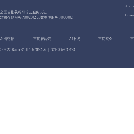
Apoll
全国首批获得可信云服务认证
Duero
对象存储服务:N002002 云数据库服务:N003002
友情链接:
百度智能云
AI市场
百度安全
百
© 2022 Baidu
使用百度前必读
｜ 京ICP证030173