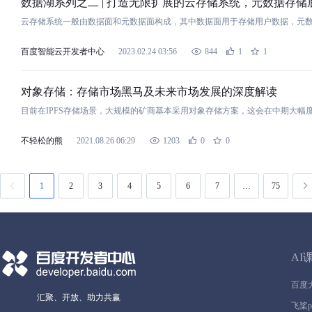
数据湖系列之二 | 打造无限扩展的
云
存
储
系统，元数据
存
储
云
存
储
系统一般由数据面和元数据面构成，其中数据面用于
存
储
用户数据，元
百度智能云开发者中心
2023.02.24 03:56
844
1
1
对象
存
储
：
存
储
市场黑马及未来市场发展的深度解读
目前在IPFS
存
储
场景，大规模的矿商基本采用对象
存
储
方案，这会在中期大幅
不轻松的熊
2021.08.26 06:29
1203
0
0
1
2
3
4
5
6
7
…
75
AI
百度
汇聚、开放、助力共赢
飞桨pa