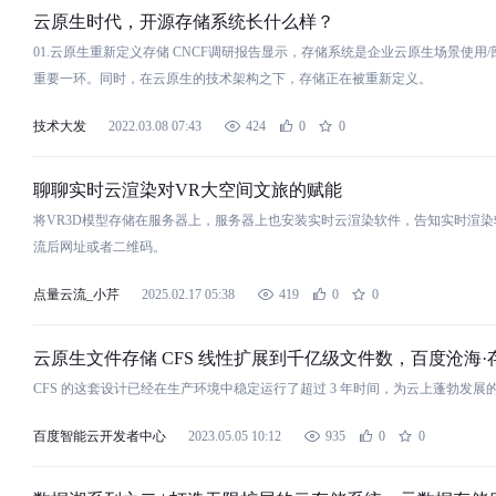
云
原生时代，开源
存
储
系统长什么样？
01.
云
原生重新定义
存
储
CNCF调研报告显示，
存
储
系统是企业
云
原生场景使用
重要一环。同时，在
云
原生的技术架构之下，
存
储
正在被重新定义。
技术大发
2022.03.08 07:43
424
0
0
聊聊实时
云
渲染对VR大
空
间
文旅的赋能
将VR3D模型
存
储
在服务器上，服务器上也安装实时
云
渲染软件，告知实时渲染
流后网址或者二维码。
点量云流_小芹
2025.02.17 05:38
419
0
0
云
原生文件
存
储
CFS 线性扩展到千亿级文件数，百度沧海·
CFS 的这套设计已经在生产环境中稳定运行了超过 3 年时
间
，为
云
上蓬勃发展
百度智能云开发者中心
2023.05.05 10:12
935
0
0