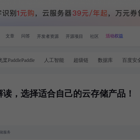
开发者资源
开源项目
社区
文章
问答
活动权益
飞桨PaddlePaddle
人工智能
超级链
数据库
百度安
解读，选择适合自己的云存储产品！
储服务