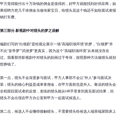
甲方觉得能付出十万块钱的佣金是值得的，好甲方就能找到好供应商；如
果招聘方把几千块佣金当做传家宝贝，给猎头花这个钱还不如给面试者报
销打车费。
第三部分.影视剧中对猎头的梦之误解
编剧们写的“白领剧”是给观众展示一场“高端职场环境”的梦，“白领梦”并
不比“皇帝梦”“武侠梦”更真实，因为这个“高端职场环境”从来就没存在
过。我看那些影视剧中对猎头的刻画过于夸张，按照那种方法做猎头就别
想挣钱了。
第一点，猎头不会深度参与面试，甲方人事部不会让“外人”参与面试决
策；猎头的核心利益是成单拿佣金，在甲方面前也是外人。敬业的猎头会
全程跟踪面试者的反馈，老练的猎头能从HR手里拿到真实面试结果，但
猎头不会出现在甲方办公室和甲方一起面试候选人。
第二点，候选人不会懒得接触猎头，不需要猎头给候选人端茶端尿陪床上