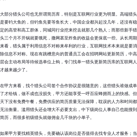
大部分猎头公司也无所谓简历库，特别是互联网行业更为明显。高端猎头
是要钓大鱼的，但钓鱼先要等鱼长大，中国企业都兴起没几年，还没有稳
定的高管和高工群体，同城同行业挖来挖去就那几个熟人；而那些新手猎
头三个月不开锅就要饿死，撒网甚至炸鱼的收益会更保底一些。从长周期
来看，猎头属于利用信息不对称来牟利的行业，互联网技术本来就是要消
除信息不对称。现在有跳槽意向的普通员工会在招聘网站更新简历，中高
层会主动布局等待候选单位上钩，专门找单一猎头更新简历库的互联网人
才越来越少了。
在甲方来看，找个猎头公司签个合作协议是很随意的，这些猎头谁做成单
了才给钱，做不成也没损失，甲方还能享受一呼百应蜂拥而上的快感。但
天下没有免费午餐，免费供应的简历质量无法保障，耽误的人力和时间都
无法衡量。滥用猎头还会增大不必要支出，中下级岗位人事自己也能搜到
简历，而很多初级猎头就做佣金几千块的小单子。
如果甲方要找精英猎头，先要确认该岗位是否值得去找专业人才服务；当