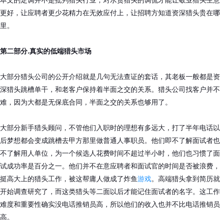
更好，让应聘者更少花精力在无效应付上，让招聘方知道资深猎头贵在哪
里。
第二部分.真实的低端猎头市场
大部分猎头公司的公开介绍就是几句无法查证的套话，其老板一般都是资
深猎头跳槽单干，和老客户保持着半面之交的关系。猎头公司找客户并不
难，因为大都是无保底合同，半面之交的关系也够用了。
大部分新手猎头顾问，不管他们入职时的理想有多远大，打了半年电话以
后梦想都会变成跳槽去甲方那里做普通人事职员。他们即不了解面试者也
不了解用人单位，为一个候选人花费时间不超过半小时，他们也习惯了面
试成功率是百分之一。他们并不在意应聘者和面试官的时间是否被浪费，
挺高大上的猎头工作，被这帮庸人做成了炸鱼
游戏
。高端猎头拿到简历就
开始调查研究了，而这类猎头等二面以后才能记住面试者的名字。这工作
难度和重要性确实没电话推销员高，所以他们的收入也并不比电话推销员
高。