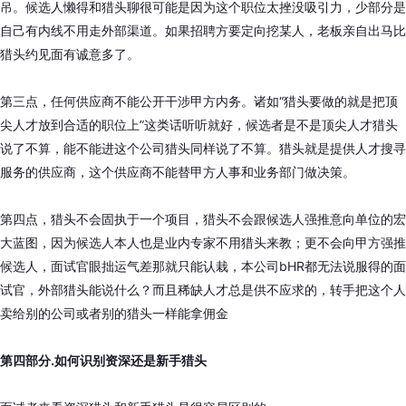
吊。候选人懒得和猎头聊很可能是因为这个职位太挫没吸引力，少部分是
自己有内线不用走外部渠道。如果招聘方要定向挖某人，老板亲自出马比
猎头约见面有诚意多了。
第三点，任何供应商不能公开干涉甲方内务。诸如“猎头要做的就是把顶
尖人才放到合适的职位上”这类话听听就好，候选者是不是顶尖人才猎头
说了不算，能不能进这个公司猎头同样说了不算。猎头就是提供人才搜寻
服务的供应商，这个供应商不能替甲方人事和业务部门做决策。
第四点，猎头不会固执于一个项目，猎头不会跟候选人强推意向单位的宏
大蓝图，因为候选人本人也是业内专家不用猎头来教；更不会向甲方强推
候选人，面试官眼拙运气差那就只能认栽，本公司bHR都无法说服得的面
试官，外部猎头能说什么？而且稀缺人才总是供不应求的，转手把这个人
卖给别的公司或者别的猎头一样能拿佣金
第四部分.如何识别资深还是新手猎头