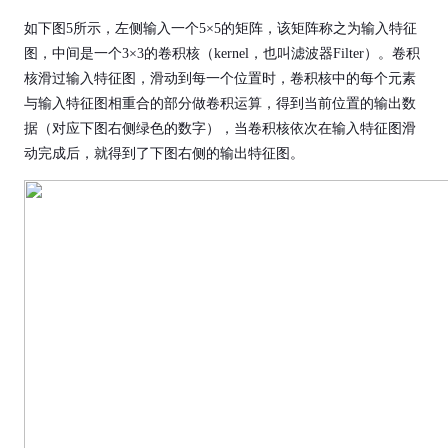
如下图5所示，左侧输入一个5×5的矩阵，该矩阵称之为输入特征
图，中间是一个3×3的卷积核（kernel，也叫滤波器Filter）。卷积
核滑过输入特征图，滑动到每一个位置时，卷积核中的每个元素
与输入特征图相重合的部分做卷积运算，得到当前位置的输出数
据（对应下图右侧绿色的数字），当卷积核依次在输入特征图滑
动完成后，就得到了下图右侧的输出特征图。