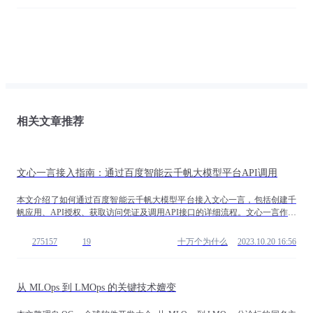
相关文章推荐
文心一言接入指南：通过百度智能云千帆大模型平台API调用
本文介绍了如何通过百度智能云千帆大模型平台接入文心一言，包括创建千
帆应用、API授权、获取访问凭证及调用API接口的详细流程。文心一言作为
百度的人工智能大语言模型，拥有强大的语义理解与生成能力，通过千帆平
台可轻松实现多场景应用。
275157
19
十万个为什么
2023.10.20 16:56
从 MLOps 到 LMOps 的关键技术嬗变