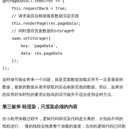
getPageData().then(res => {

this
.requestBack = 
true
;

// 请求返回后根据最新数据渲染页面
this
.renderPage(res.pageData);

// 同时缓存页面数据到storage中
    swan.setStorage({

        key: 
'pageData'
,

data
: res.pageData

    });

这样做可能会带来一个问题，就是页面数据加载后并不一定是最新的
数据，最新的数据从请求获取到后会刷新页面的数据。所以，如果你
的应用对实时性的要求比较高的话可能并不适合使用这种方法。
第三板斧-轻渲染，只渲染必须的内容
在小程序加载过程中，逻辑代码和渲染代码是分离的，分别由不同的
线程进行。
慢的线程会拖累整个加载的速度，当你的逻辑代码已经跑