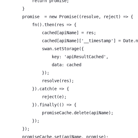
return
 promise;

        }

        promise  = 
new
Promise
(
(
resolve, reject
) =>
 {

            fn().then(
res
 =>
 {

                cached[apiName] = res;

                cached[apiName][
'__timestamp'
] = 
Date
.n
                swan.setStorage({

key
: 
'apiResultCached'
,

data
: cached

                });

                resolve(res);

            }).catch(
e
 =>
 {

                reject(e);

            }).finally(
()
 =>
 {

                promiseCache.delete(apiName);

            });

        });

        promiseCache.set(apiName, promise);
