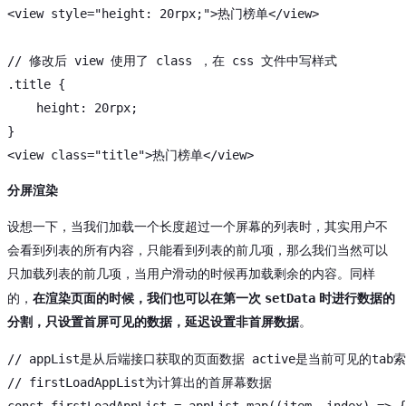
<
view
style
=
"height: 20rpx;"
>
热门榜单
</
view
>
// 修改后 view 使用了 class ，在 css 文件中写样式

.title {

    height: 20rpx;

<
view
class
=
"title"
>
热门榜单
</
view
>
分屏渲染
设想一下，当我们加载一个长度超过一个屏幕的列表时，其实用户不
会看到列表的所有内容，只能看到列表的前几项，那么我们当然可以
只加载列表的前几项，当用户滑动的时候再加载剩余的内容。同样
setData
的，
在渲染页面的时候，我们也可以在第一次
时进行数据的
分割，只设置首屏可见的数据，延迟设置非首屏数据
。
// appList是从后端接口获取的页面数据 active是当前可见的tab
// firstLoadAppList为计算出的首屏幕数据
const
 firstLoadAppList = appList.map(
(
item, index
) =>
 {
