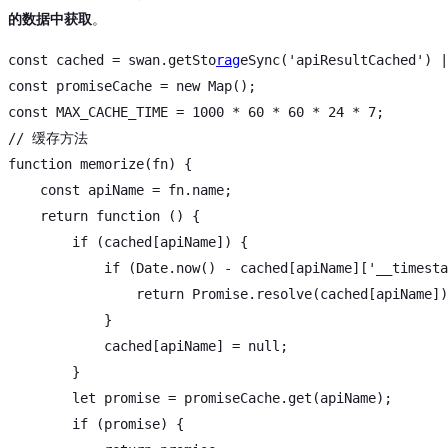
的数据中获取
。
const
 cached = swan.getSto
rag
eSync(
'apiResultCached'
const
 promiseCache = 
new
Map
const
 MAX_CACHE_TIME = 
1000
 * 
60
 * 
60
 * 
24
 * 
7
// 缓存方法
function
memorize
(
fn
) 
{

const
 apiName = fn.name;

return
function
 () 
{

if
 (cached[apiName]) {

if
 (
Date
.now() - cached[apiName][
'__timesta
return
Promise
.resolve(cached[apiName])
            }

            cached[apiName] = 
null
;

        }

let
 promise = promiseCache.get(apiName);

if
 (promise) {
