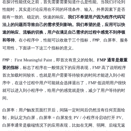
性能
在探讨性能优化之前，首先需要需要知道什么是
。当我们讨论到
性能时，其实是讨论应用在不同的环境条件、输入、外界因素下是否
能有一致的、稳定的、快速的响应。
我们不希望用户因为程序代码写
法上的问题而导致自己的需求受到影响。我们希望的是，应用可以快
速的响应、流畅的切换，用户在满足自己需求的过程中感觉不到停顿
FMP
白屏率
服务
和等待
。在小程序中，性能可以收敛于三个指标，
、
、
可用性
，下面讲一下这三个指标的意义。
FMP
： First Meaningful Paint，即首次有意义的绘制。
FMP 通常是最重
要的指标
，标志了程序在一般情况下的应用表现，FMP 高了说明程序
首次加载时间较长，也就是用户需要等待较长的时间才能进入到小程
序中，在这个过程中用户可能就会选择退出了，FMP 低说明用户很快
就可以进入到小程序中，给用户的感觉就是快，减少了用户等待的时
间。
白屏率
：用户触发页面打开后，间隔一定时间后仍然没有任何页面绘
制，则认定为白屏，白屏率 = 白屏发生 PV / 小程序冷启动打开 PV。
白屏率通常是极端情况下的应用表现，比如在无网、弱网、后端无返