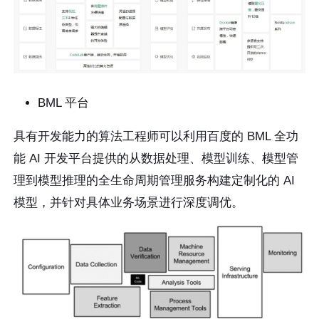
BML 平台
具有开发能力的算法工程师可以利用百度的 BML 全功
能 AI 开发平台提供的从数据处理、模型训练、模型管
理到模型推理的全生命周期管理服务构建定制化的 AI
模型，并针对具体业务场景进行深度调优。