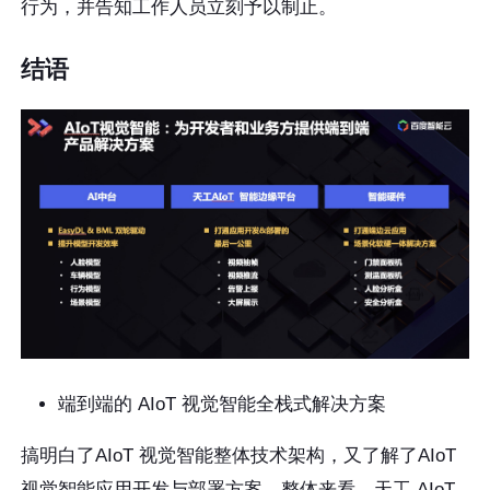
行为，并告知工作人员立刻予以制止。
结语
端到端的 AIoT 视觉智能全栈式解决方案
搞明白了AIoT 视觉智能整体技术架构，又了解了AIoT
视觉智能应用开发与部署方案，整体来看，天工 AIoT