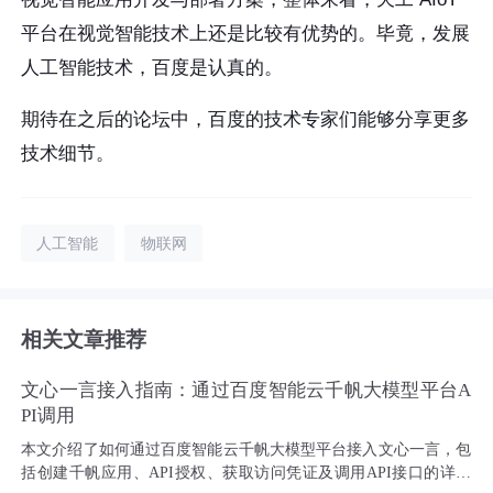
平台在视觉智能技术上还是比较有优势的。毕竟，发展
人工智能技术，百度是认真的。
期待在之后的论坛中，百度的技术专家们能够分享更多
技术细节。
人工智能
物联网
相关文章推荐
文心一言接入指南：通过百度智能云千帆大模型平台A
PI调用
本文介绍了如何通过百度智能云千帆大模型平台接入文心一言，包
括创建千帆应用、API授权、获取访问凭证及调用API接口的详细