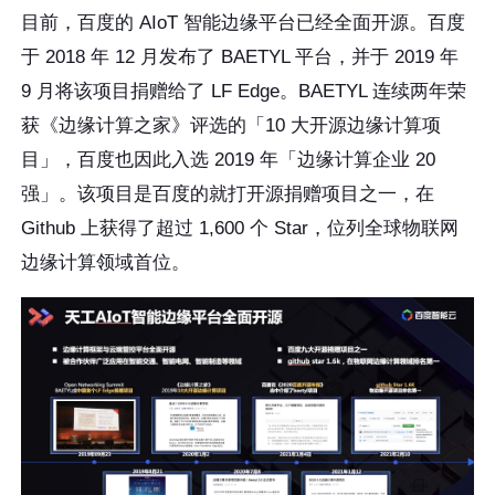
目前，百度的 AIoT 智能边缘平台已经全面开源。百度
于 2018 年 12 月发布了 BAETYL 平台，并于 2019 年
9 月将该项目捐赠给了 LF Edge。BAETYL 连续两年荣
获《边缘计算之家》评选的「10 大开源边缘计算项
目」，百度也因此入选 2019 年「边缘计算企业 20
强」。该项目是百度的就打开源捐赠项目之一，在
Github 上获得了超过 1,600 个 Star，位列全球物联网
边缘计算领域首位。