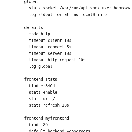
global

  stats socket /var/run/api.sock user haproxy 
  log stdout format raw local0 info

defaults

  mode http

  timeout client 10s

  timeout connect 5s

  timeout server 10s

  timeout http-request 10s

  log global

frontend stats

  bind *:8404

  stats enable

  stats uri /

  stats refresh 10s

frontend myfrontend

  bind :80

  default_backend webservers
