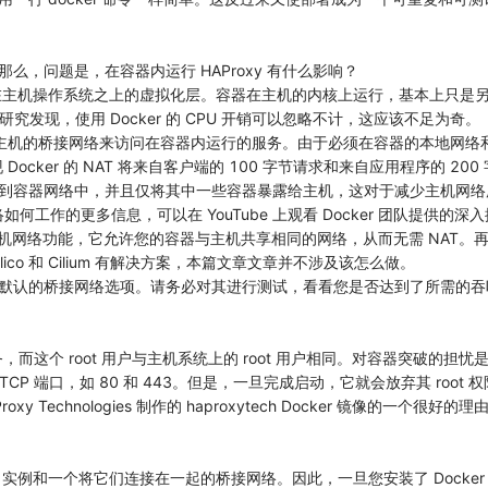
，问题是，在容器内运行 HAProxy 有什么影响？
需要在主机操作系统之上的虚拟化层。容器在主机的内核上运行，基本上只
究发现，使用 Docker 的 CPU 开销可以忽略不计，这应该不足为奇。
到主机的桥接网络来访问在容器内运行的服务。由于必须在容器的本地网络和
cker 的 NAT 将来自客户端的 100 字节请求和来自应用程序的 200
到容器网络中，并且仅将其中一些容器暴露给主机，这对于减少主机网络所
络如何工作的更多信息，可以在 YouTube 上观看 Docker 团队提供的深
网络功能，它允许您的容器与主机共享相同的网络，从而无需 NAT。再说一次，如果
lico 和 Cilium 有解决方案，本篇文章文章并不涉及该怎么做。
默认的桥接网络选项。请务必对其进行测试，看看您是否达到了所需的吞
服务，而这个 root 用户与主机系统上的 root 用户相同。对容器突破的担忧是
的 TCP 端口，如 80 和 443。但是，一旦完成启动，它就会放弃其 roo
chnologies 制作的 haproxytech Docker 镜像的一个很好的理
xy 实例和一个将它们连接在一起的桥接网络。因此，一旦您安装了 Docker