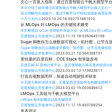
文心一言接入指南：通过百度智能云千帆大模型平台A
本文介绍了如何通过百度智能云千帆大模型平台接入文心一言
语义理解与生成能力，通过千帆平台可轻松实现多场景应用
十万个为什么
2023.10.20 16:56
275186
19
10
从 MLOps 到 LMOps 的关键技术嬗变
本文整理自 QCon 全球软件开发大会 -从 MLOps 到 LM
百度智能云开发者中心
2023.11.15 18:03
50645
10
6
Sugar BI教你怎么做数据可视化 - 拓扑图，让节
Sugar BI教你怎么做数据可视化 - 拓扑图，让节点连接信
百度智能云开发者中心
2023.03.21 10:56
43687
3
1
更轻量的百度百舸，CCE Stack 智算版发布
百度百舸·AI 异构计算平台，是百度智能云将百度内部强大的
百度智能云开发者中心
2023.03.02 12:17
39236
1
1
打造合规数据闭环，加速自动驾驶技术研发
今天跟大家的演讲主题，主要是想交流如何去构建这样两个
百度智能云开发者中心
2023.03.02 15:00
39494
1
2
LMOps 工具链与千帆大模型平台
LMOps 相关的概念以及关键技术
百度智能云开发者中心
2023.11.17 15:49
37692
5
4
发表评论