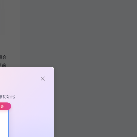
的组合
盖前