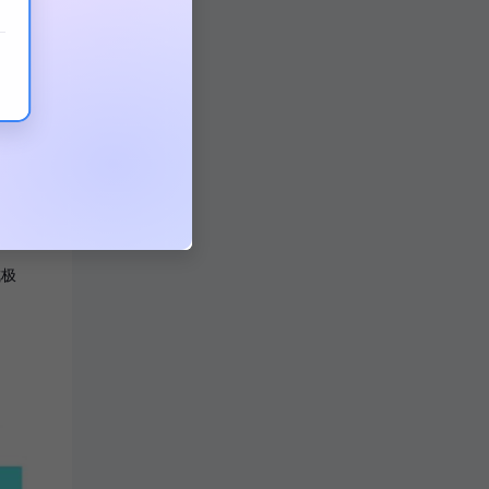
需要
点是
成极