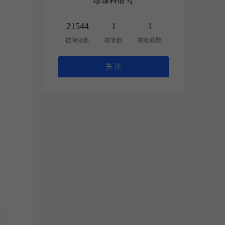
珍珠科研号
21544
1
1
被阅读数
被赞数
被收藏数
关 注