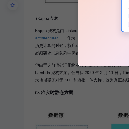
⬆️Kappa 架构
Kappa 架构是由 LinkedIn 的 Jay Kreps 提出的（参考
architecture/
），作为 Lambda 方案的一个简化版
历史计算的时候，就启动一个任务从头开始消费数据
必须要求消息队列中保存了存量数据，而且主要业务
但由于之前流处理系统本身不成熟，对窗口计算、事件
Lambda 架构方案。但自从 2020 年 2 月 11 日，Flin
大地增强了对于 SQL 和流批一体支持，这为真正实现 
03 准实时数仓方案