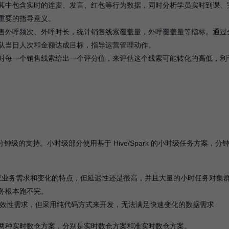
其中包含实时的连麦、发言、红包等行为数据，同时分析学员实时到课、
重要的指导意义。
售外呼频次、外呼时长，统计销售线索覆盖量，外呼覆盖量等指标。通过
队当日人次和金额达成目标，指导运营管理动作。
对每一个销售线索给出一个评分值，来评估这个线索可能转化的高低，利
钟级的支持。小时级部分使用基于 Hive/Spark 的小时级任务方案，分
足快速响应业务需求和变化的特点，但延迟性还是很高，并且大量的小时任务对集
务根本跑不完。
够满足数据时效性需求，但采用纯代码方式来开发，无法满足快速变化的数据需求
两种实时数仓方案，分别是实时数仓方案和准实时数仓方案。