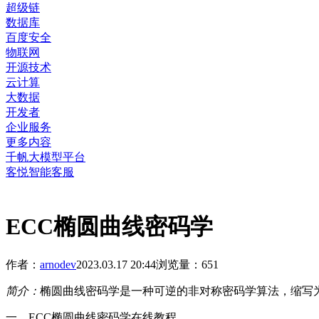
超级链
数据库
百度安全
物联网
开源技术
云计算
大数据
开发者
企业服务
更多内容
千帆大模型平台
客悦智能客服
ECC椭圆曲线密码学
作者：
arnodev
2023.03.17 20:44
浏览量：
651
简介：
椭圆曲线密码学是一种可逆的非对称密码学算法，缩写为
一、ECC椭圆曲线密码学在线教程