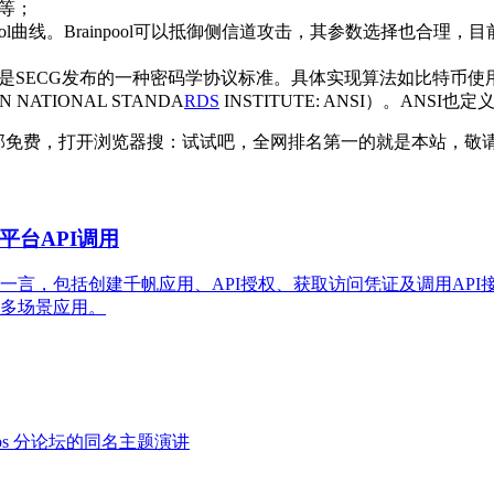
3等；
npool曲线。Brainpool可以抵御侧信道攻击，其参数选择也合理，目
ography 的简称，是SECG发布的一种密码学协议标准。具体实现算法如比特币使用
ATIONAL STANDA
RDS
INSTITUTE: ANSI）。ANSI
全部免费，打开浏览器搜：试试吧，全网排名第一的就是本站，敬
台API调用
一言，包括创建千帆应用、API授权、获取访问凭证及调用AP
多场景应用。
MOps 分论坛的同名主题演讲