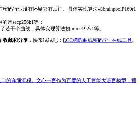
前密码行业没有怀疑它有后门。具体实现算法如brainpoolP160r1
的是secp256k1等；
也定义了若干个曲线，具体实现算法如prime192v1等。
请
收藏和分享
，快来试试吧：
ECC椭圆曲线密码学 - 在线工具
。
I接口的详细流程。文心一言作为百度的人工智能大语言模型，拥