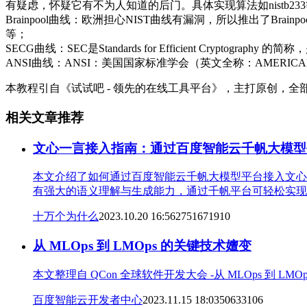
有疑虑，怀疑它有不为人知道的后门。具体实现算法如nistb23
Brainpool曲线：欧洲担心NIST曲线有漏洞，所以推出了Brai
等；
SECG曲线：SEC是Standards for Efficient Crypt
ANSI曲线：ANSI：美国国家标准学会（英文全称：AMERICAN N
本教程引自《试试吧 - 领先的在线工具平台》，主打原创，
相关文章推荐
文心一言接入指南：通过百度智能云千帆大模型平
本文介绍了如何通过百度智能云千帆大模型平台接入文心
有强大的语义理解与生成能力，通过千帆平台可轻松实现
十万个为什么
2023.10.20 16:56
275167
19
10
从 MLOps 到 LMOps 的关键技术嬗变
本文整理自 QCon 全球软件开发大会 -从 MLOps 到 L
百度智能云开发者中心
2023.11.15 18:03
50633
10
6