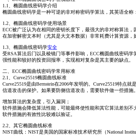
1.1、椭圆曲线密码学介绍
椭圆曲线密码学是一种可逆的非对称密码学算法，其英语全称：Elliptic 
1.2、椭圆曲线密码学使用场景
ECC被广泛认为在相同的密钥长度下，最强大的非对称算法，
在加密解密文本时（尤其是大文本数据）非常耗费计算资源，如
1.3、椭圆曲线密码学
安全
受RSA算法后门以及棱镜门等事件影响，ECC椭圆曲线密码
强性能和较好的投资回报率，实现相对复杂是其主要的缺点。
二、ECC椭圆曲线密码学常用标准
2.1、Curve25519椭圆曲线标准
Curve25519是由Bernstein在2006年发明的。Cur
信道攻击的保护。如果要防侧信道攻击，需要软件做一些措施
增加算法的复杂度，引入漏洞；
软件措施会降低算法性能，可能最终使性能和其它算法差别不
软件措施的有效性比较难以验证。
2.2、其它椭圆曲线标准
NIST曲线：NIST是美国的国家标准技术研究所（National Insti