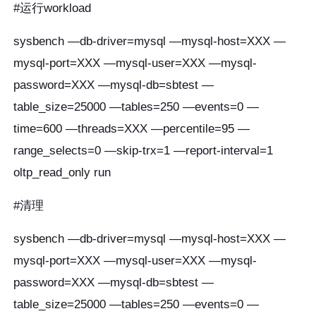
#运行workload
sysbench —db-driver=mysql —mysql-host=XXX —
mysql-port=XXX —mysql-user=XXX —mysql-
password=XXX —mysql-db=sbtest —
table_size=25000 —tables=250 —events=0 —
time=600 —threads=XXX —percentile=95 —
range_selects=0 —skip-trx=1 —report-interval=1
oltp_read_only run
#清理
sysbench —db-driver=mysql —mysql-host=XXX —
mysql-port=XXX —mysql-user=XXX —mysql-
password=XXX —mysql-db=sbtest —
table_size=25000 —tables=250 —events=0 —