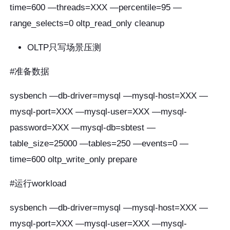
time=600 —threads=XXX —percentile=95 —
range_selects=0 oltp_read_only cleanup
OLTP只写场景压测
#准备数据
sysbench —db-driver=mysql —mysql-host=XXX —
mysql-port=XXX —mysql-user=XXX —mysql-
password=XXX —mysql-db=sbtest —
table_size=25000 —tables=250 —events=0 —
time=600 oltp_write_only prepare
#运行workload
sysbench —db-driver=mysql —mysql-host=XXX —
mysql-port=XXX —mysql-user=XXX —mysql-