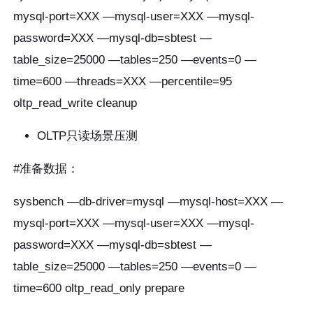
mysql-port=XXX —mysql-user=XXX —mysql-
password=XXX —mysql-db=sbtest —
table_size=25000 —tables=250 —events=0 —
time=600 —threads=XXX —percentile=95
oltp_read_write cleanup
OLTP只读场景压测
#准备数据：
sysbench —db-driver=mysql —mysql-host=XXX —
mysql-port=XXX —mysql-user=XXX —mysql-
password=XXX —mysql-db=sbtest —
table_size=25000 —tables=250 —events=0 —
time=600 oltp_read_only prepare