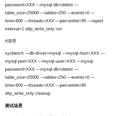
password=XXX —mysql-db=sbtest —
table_size=25000 —tables=250 —events=0 —
time=600 —threads=XXX —percentile=95 —report-
interval=1 oltp_write_only run
#清理
sysbench —db-driver=mysql —mysql-host=XXX —
mysql-port=XXX —mysql-user=XXX —mysql-
password=XXX —mysql-db=sbtest —
table_size=25000 —tables=250 —events=0 —
time=600 —threads=XXX —percentile=95
oltp_write_only cleanup
测试场景