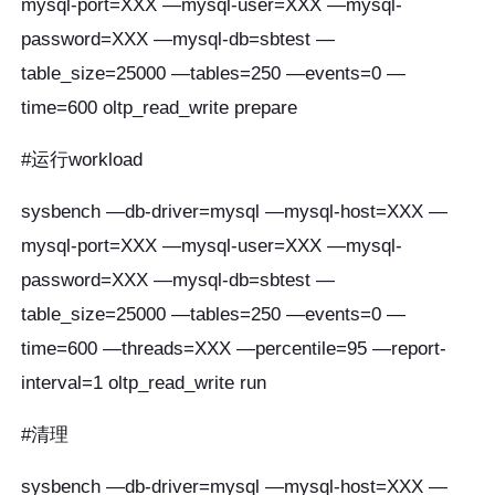
mysql-port=XXX —mysql-user=XXX —mysql-
password=XXX —mysql-db=sbtest —
table_size=25000 —tables=250 —events=0 —
time=600 oltp_read_write prepare
#运行workload
sysbench —db-driver=mysql —mysql-host=XXX —
mysql-port=XXX —mysql-user=XXX —mysql-
password=XXX —mysql-db=sbtest —
table_size=25000 —tables=250 —events=0 —
time=600 —threads=XXX —percentile=95 —report-
interval=1 oltp_read_write run
#清理
sysbench —db-driver=mysql —mysql-host=XXX —