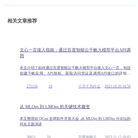
相关文章推荐
文心一言接入指南：通过百度智能云千帆大模型平台API调
用
本文介绍了如何通过百度智能云千帆大模型平台接入文心一言，包括
创建千帆应用、API授权、获取访问凭证及调用API接口的详细流
程。文心一言作为百度的人工智能大语言模型，拥有强大的语义理解
与生成能力，通过千帆平台可轻松实现多场景应用。
275156
19
十万个为什么
2023.10.20 16:56
从 MLOps 到 LMOps 的关键技术嬗变
本文整理自 QCon 全球软件开发大会 -从 MLOps 到 LMOps 分论坛的
同名主题演讲
50621
10
百度智能云开发者中心
2023.11.15 18:03