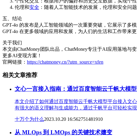
个性化交互：根据用户的偏好和历史交互数据，实现个性
伦理和
安全
：随着人工智能技术的发展，伦理和安全问题日
五、结论
GPT-4o 的发布是人工智能领域的一次重要突破，它展示
GPT-4o 在更多领域的应用和发展，为人们的生活和工作带来
关于我们
本文由ChatMoney团队出品，ChatMoney专注于AI应
更多AI变现方案！
官网链接：
https://chatmoney.cn/?utm_source=xfen
相关文章推荐
文心一言接入指南：通过百度智能云千帆大模型平
本文介绍了如何通过百度智能云千帆大模型平台接入文心
有强大的语义理解与生成能力，通过千帆平台可轻松实现
十万个为什么
2023.10.20 16:56
275148
19
10
从 MLOps 到 LMOps 的关键技术嬗变