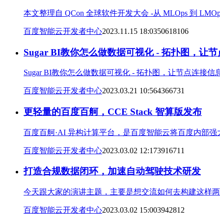
本文整理自 QCon 全球软件开发大会 -从 MLOps 到 L
百度智能云开发者中心
2023.11.15 18:03
50618
10
6
Sugar BI教你怎么做数据可视化 - 拓扑图，
Sugar BI教你怎么做数据可视化 - 拓扑图，让节点连接
百度智能云开发者中心
2023.03.21 10:56
43667
3
1
更轻量的百度百舸，CCE Stack 智算版发布
百度百舸·AI 异构计算平台，是百度智能云将百度内部强
百度智能云开发者中心
2023.03.02 12:17
39167
1
1
打造合规数据闭环，加速自动驾驶技术研发
今天跟大家的演讲主题，主要是想交流如何去构建这样两
百度智能云开发者中心
2023.03.02 15:00
39428
1
2