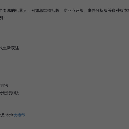
个专属的机器人，例如总结概括版、专业点评版、事件分析版等多种版本
例：
式重新表述
用方法
号进行排版
火及本地
大模型