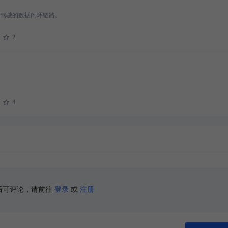
驾驶的数据闭环链路。
2
4
后可评论，请前往
登录
或
注册