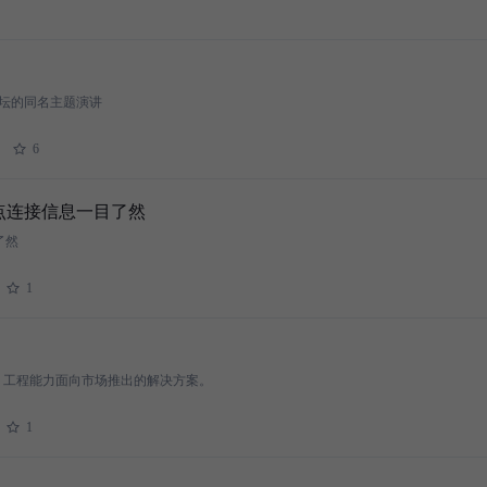
 分论坛的同名主题演讲
6
让节点连接信息一目了然
了然
1
I 工程能力面向市场推出的解决方案。
1