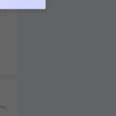
本文介绍了如何通过百度智能云千帆大模型平台接入文心一言，包括创建千帆应用、API授权、获取访问凭证及调用API接口的详细流程。文心一言作为百度的人工智能大语言模型，拥有强大的语义理解与生成能力，通过千帆平台可轻松实现多场景应用。