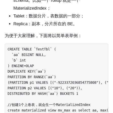
schema。比如一个 rollup 就是一个
MaterializedIndex；
Tablet：数据分片，表数据的一部分；
Replica：副本，分片所在的 BE。
为便于大家理解，下面将以简单表举例：
CREATE TABLE `TestTbl` (

  `aa` BIGINT NULL,

  `b` int 

) ENGINE=OLAP

DUPLICATE KEY(`aa`)

PARTITION BY RANGE(`aa`)

(PARTITION p1 VALUES [("-9223372036854775808"), ("10"
PARTITION p2 VALUES [("10"), ("20")),

DISTRIBUTED BY HASH(`aa`) BUCKETS 1

//创建1个上卷表，就会生一个MaterializedIndex

create materialized view mv_max as select aa, max(bb