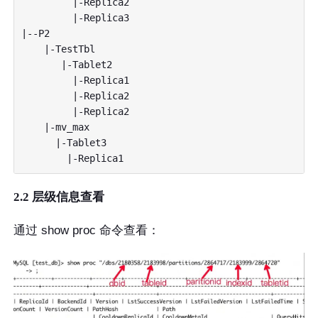
         |-Replica2

         |-Replica3

|--P2

    |-TestTbl 

       |-Tablet2

         |-Replica1

         |-Replica2

         |-Replica2

    |-mv_max

      |-Tablet3

2.2 层级信息查看
通过 show proc 命令查看：