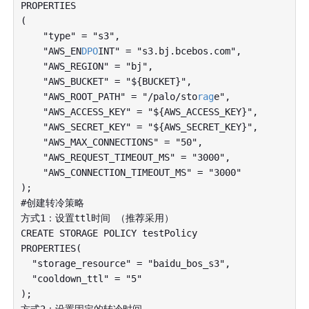
PROPERTIES

(

    "type" = "s3",

    "AWS_EN
DPO
INT" = "s3.bj.bcebos.com",

    "AWS_REGION" = "bj",

    "AWS_BUCKET" = "${BUCKET}",

    "AWS_ROOT_PATH" = "/palo/sto
rag
e",

    "AWS_ACCESS_KEY" = "${AWS_ACCESS_KEY}",

    "AWS_SECRET_KEY" = "${AWS_SECRET_KEY}",

    "AWS_MAX_CONNECTIONS" = "50",

    "AWS_REQUEST_TIMEOUT_MS" = "3000",

    "AWS_CONNECTION_TIMEOUT_MS" = "3000"

);

#创建转冷策略

方式1：设置ttl时间 （推荐采用）

CREATE STORAGE POLICY testPolicy

PROPERTIES(

  "storage_resource" = "baidu_bos_s3",

  "cooldown_ttl" = "5"

);

方式2：设置固定的转冷时间
