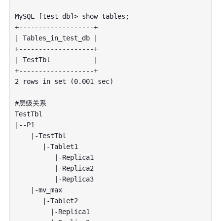
MySQL [test_db]> show tables;

+-------------------+

| Tables_in_test_db |

+-------------------+

| TestTbl           |

+-------------------+

2 rows in set (0.001 sec)

#层级关系

TestTbl

|--P1

    |-TestTbl 

       |-Tablet1

          |-Replica1

          |-Replica2

          |-Replica3

    |-mv_max

       |-Tablet2

         |-Replica1
