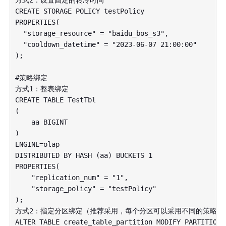
CREATE STORAGE POLICY testPolicy

PROPERTIES(

  "storage_resource" = "baidu_bos_s3",

  "cooldown_datetime" = "2023-06-07 21:00:00"

);

#策略绑定

方式1：整表绑定

CREATE TABLE TestTbl

(

    aa BIGINT

)

ENGINE=olap

DISTRIBUTED BY HASH (aa) BUCKETS 1

PROPERTIES(

    "replication_num" = "1",

    "storage_policy" = "testPolicy"

);

方式2：指定分区绑定（推荐采用，每个分区可以采用不同的策略，控