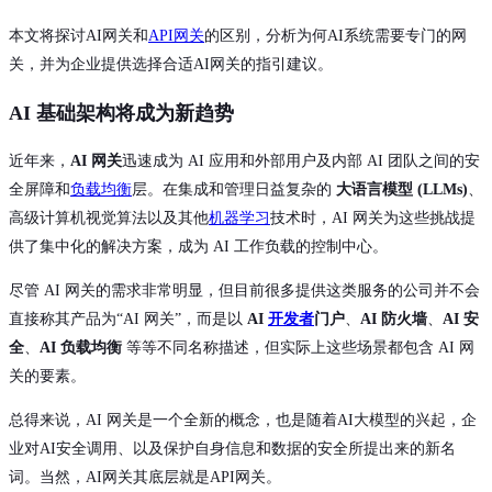
本文将探讨AI网关和
API网关
的区别，分析为何AI系统需要专门的网
关，并为企业提供选择合适AI网关的指引建议。
AI 基础架构将成为新趋势
近年来，
AI 网关
迅速成为 AI 应用和外部用户及内部 AI 团队之间的安
全屏障和
负载均衡
层。在集成和管理日益复杂的
大语言模型 (LLMs)
、
高级计算机视觉算法以及其他
机器学习
技术时，AI 网关为这些挑战提
供了集中化的解决方案，成为 AI 工作负载的控制中心。
尽管 AI 网关的需求非常明显，但目前很多提供这类服务的公司并不会
直接称其产品为“AI 网关”，而是以
AI
开发者
门户
、
AI 防火墙
、
AI 安
全
、
AI 负载均衡
等等不同名称描述，但实际上这些场景都包含 AI 网
关的要素。
总得来说，AI 网关是一个全新的概念，也是随着AI大模型的兴起，企
业对AI安全调用、以及保护自身信息和数据的安全所提出来的新名
词。当然，AI网关其底层就是API网关。