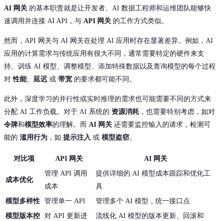
AI 网关
的基本职责就是让开发者、AI 数据工程师和运维团队能够快
速调用并连接 AI API，与
API 网关
的工作方式类似。
然而，API 网关与 AI 网关在处理 AI 应用时存在显著差异。例如，AI
应用的计算需求与传统应用有很大不同，通常需要特定的硬件来支
持。训练 AI 模型、调整模型、添加特殊数据以及查询模型的每个过程
对
性能
、
延迟
或
带宽
的要求都可能不同。
此外，深度学习的并行性或实时推理的需求也可能需要不同的方式来
分配 AI 工作负载。对于 AI 系统的
资源消耗
，也需要特别考虑，如对
令牌
和
模型效率
的理解。而
AI 网关
还需要监控输入的请求，检测可
能的
滥用行为
，如
提示注入
或
模型盗窃
。
对比项
API 网关
AI 网关
管理 API 调用
提供详细的 AI 模型成本跟踪和优化工
成本优化
成本
具
模型多样性
管理单一 API
管理多个 AI 模型，统一接口点
模型版本控
对 API 更新进
流线化 AI 模型的版本更新、回滚和