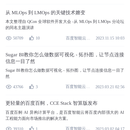
从 MLOps 到 LMOps 的关键技术嬗变
本文整理自 QCon 全球软件开发大会 -从 MLOps 到 LMOps 分论坛
的同名主题演讲
百度智能云开发者中心
50709
10
2023.11.15 10:03
Sugar BI教你怎么做数据可视化 - 拓扑图，让节点连接
信息一目了然
Sugar BI教你怎么做数据可视化 - 拓扑图，让节点连接信息一目了
然
百度智能云开发者中心
43766
3
2023.03.21 02:56
更轻量的百度百舸，CCE Stack 智算版发布
百度百舸·AI 异构计算平台，是百度智能云将百度内部强大的 AI
工程能力面向市场推出的解决方案。
百度智能云开发者中心
39310
1
2023.03.02 04:17