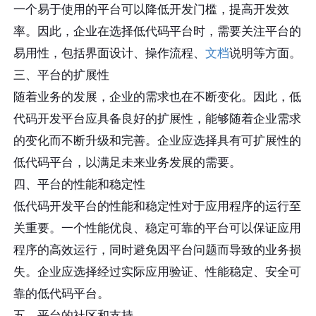
一个易于使用的平台可以降低开发门槛，提高开发效
率。因此，企业在选择低代码平台时，需要关注平台的
易用性，包括界面设计、操作流程、
文档
说明等方面。
三、平台的扩展性
随着业务的发展，企业的需求也在不断变化。因此，低
代码开发平台应具备良好的扩展性，能够随着企业需求
的变化而不断升级和完善。企业应选择具有可扩展性的
低代码平台，以满足未来业务发展的需要。
四、平台的性能和稳定性
低代码开发平台的性能和稳定性对于应用程序的运行至
关重要。一个性能优良、稳定可靠的平台可以保证应用
程序的高效运行，同时避免因平台问题而导致的业务损
失。企业应选择经过实际应用验证、性能稳定、安全可
靠的低代码平台。
五、平台的社区和支持