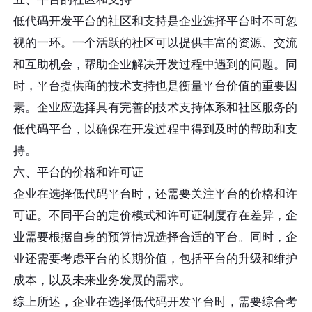
低代码开发平台的社区和支持是企业选择平台时不可忽
视的一环。一个活跃的社区可以提供丰富的资源、交流
和互助机会，帮助企业解决开发过程中遇到的问题。同
时，平台提供商的技术支持也是衡量平台价值的重要因
素。企业应选择具有完善的技术支持体系和社区服务的
低代码平台，以确保在开发过程中得到及时的帮助和支
持。
六、平台的价格和许可证
企业在选择低代码平台时，还需要关注平台的价格和许
可证。不同平台的定价模式和许可证制度存在差异，企
业需要根据自身的预算情况选择合适的平台。同时，企
业还需要考虑平台的长期价值，包括平台的升级和维护
成本，以及未来业务发展的需求。
综上所述，企业在选择低代码开发平台时，需要综合考