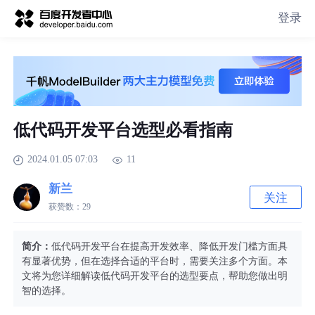
登录
低代码开发平台选型必看指南
2024.01.05 07:03
11
新兰
关注
获赞数：
29
简介：
低代码开发平台在提高开发效率、降低开发门槛方面具
有显著优势，但在选择合适的平台时，需要关注多个方面。本
文将为您详细解读低代码开发平台的选型要点，帮助您做出明
智的选择。