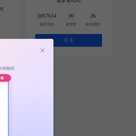
菠萝爱吃肉
户可
2057614
30
26
被阅读数
被赞数
被收藏数
关 注
现了
原理
高