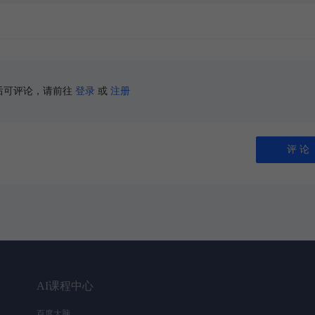
后可评论，请前往
登录
或
注册
评 论
AI课程中心
百度大脑