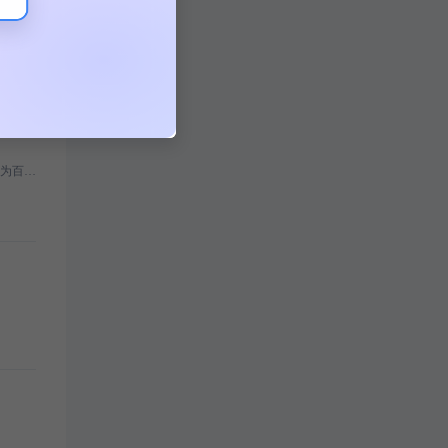
本文介绍了如何通过百度智能云千帆大模型平台接入文心一言，包括创建千帆应用、API授权、获取访问凭证及调用API接口的详细流程。文心一言作为百度的人工智能大语言模型，拥有强大的语义理解与生成能力，通过千帆平台可轻松实现多场景应用。