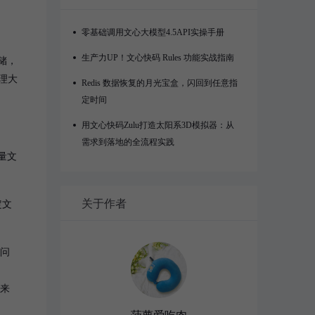
零基础调用文心大模型4.5API实操手册
生产力UP！文心快码 Rules 功能实战指南
存储，
理大
Redis 数据恢复的月光宝盒，闪回到任意指
定时间
用文心快码Zulu打造太阳系3D模拟器：从
需求到落地的全流程实践
量文
关于作者
定文
理问
率来