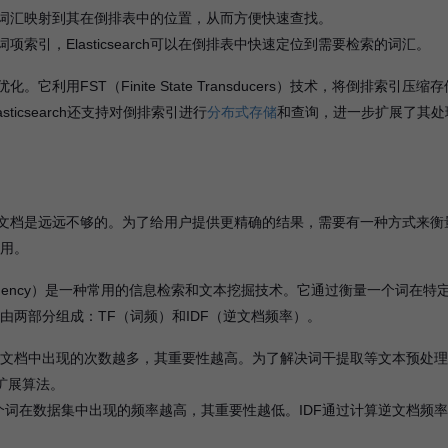
词汇映射到其在倒排表中的位置，从而方便快速查找。
引，Elasticsearch可以在倒排表中快速定位到需要检索的词汇。
化。它利用FST（Finite State Transducers）技术，将倒排索引压缩
icsearch还支持对倒排索引进行
分布式存储
和查询，进一步扩展了其处
文档是远远不够的。为了给用户提供更精确的结果，需要有一种方式来衡
作用。
cument Frequency）是一种常用的信息检索和文本挖掘技术。它通过衡量一个词在特
F由两部分组成：TF（词频）和IDF（逆文档频率）。
在文档中出现的次数越多，其重要性越高。为了解决词干提取等文本预处
g等扩展算法。
个词在数据集中出现的频率越高，其重要性越低。IDF通过计算逆文档频