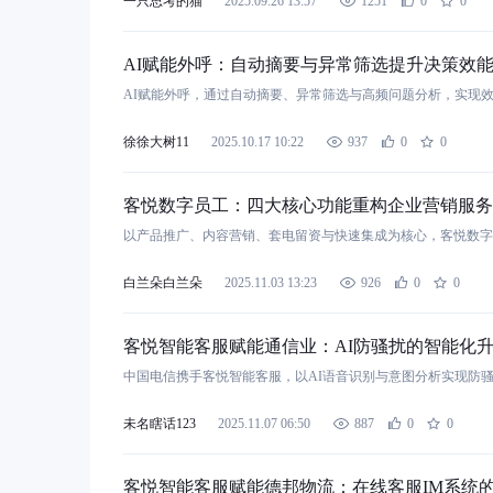
一只思考的猫
2025.09.26 13:57
1251
0
0
AI赋能外呼：自动摘要与异常筛选提升决策效
AI赋能外呼，通过自动摘要、异常筛选与高频问题分析，实现
徐徐大树11
2025.10.17 10:22
937
0
0
客悦数字员工：四大核心功能重构企业营销服务
以产品推广、内容营销、套电留资与快速集成为核心，客悦数字
白兰朵白兰朵
2025.11.03 13:23
926
0
0
客悦智能客服赋能通信业：AI防骚扰的智能化
中国电信携手客悦智能客服，以AI语音识别与意图分析实现防
未名瞎话123
2025.11.07 06:50
887
0
0
客悦智能客服赋能德邦物流：在线客服IM系统