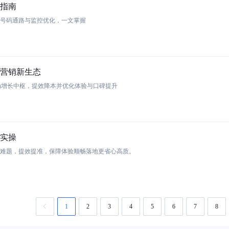
指南
号码通路与监控优化，一文掌握
业营销新生态
服为增长中枢，提效降本并优化体验与口碑提升
实操
难题，提效提准，保障体验顺畅落地更省心高质。
1
2
3
4
5
6
7
8