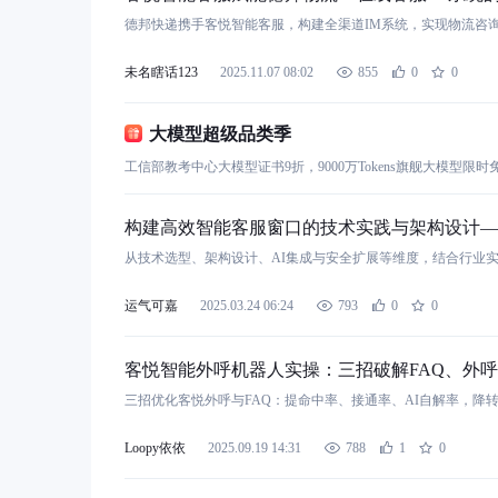
德邦快递携手客悦智能客服，构建全渠道IM系统，实现物流咨
未名瞎话123
2025.11.07 08:02
855
0
0
大模型超级品类季
工信部教考中心大模型证书9折，9000万Tokens旗舰大模型限时
构建高效智能客服窗口的技术实践与架构设计—
从技术选型、架构设计、AI集成与安全扩展等维度，结合行业
运气可嘉
2025.03.24 06:24
793
0
0
客悦智能外呼机器人实操：三招破解FAQ、外
三招优化客悦外呼与FAQ：提命中率、接通率、AI自解率，降
Loopy依依
2025.09.19 14:31
788
1
0