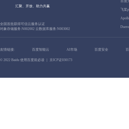
百度
汇聚、开放、助力共赢
飞桨pa
Apoll
全国首批获得可信云服务认证
Duero
对象存储服务:N002002 云数据库服务:N003002
友情链接:
百度智能云
AI市场
百度安全
百
© 2022 Baidu
使用百度前必读
｜ 京ICP证030173