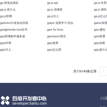
ga 跨域名跟踪
ga.js api
ga.js 作用
ga.js 是什么
ga.js 混淆前
ga.js 源码
ga.js官网
ga.js引入
ga.js怎么
ga6stm32发短信历程
gabor 深度学习 结合
gabor深
gadgetwide tool证书
gae for linux
gae 建站
gae部署邮件服务器
gaiastack黑石
gaia部署
gajs作用
gajs使用
gajs加密
gajs引入
gajs怎么用
gajs是什
共
156140
条记录
AI