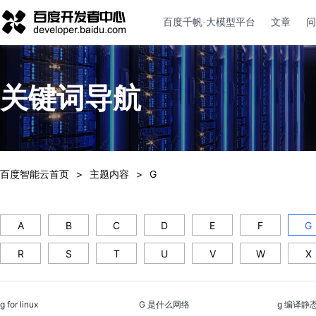
百度千帆·大模型平台
文章
问
关键词导航
百度智能云首页
主题内容
G
A
B
C
D
E
F
G
R
S
T
U
V
W
X
g for linux
G 是什么网络
g 编译静态库