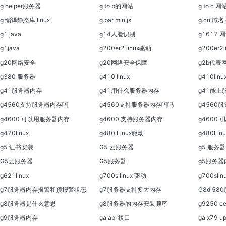
g helper服务器
g to b的网站
g to c
g 编译静态库 linux
g.bar min.js
g.cn 域名
g1 java
g14人脸识别
g1617 
g1java
g200er2 linux驱动
g200er2
g20网络安全
g20网络安全保障
g2b代表
g380 服务器
g410 linux
g410linu
g41服务器内存
g41用什么服务器内存
g41能上
g4560支持服务器内存吗
g4560支持服务器内存吗吗
g4560
g4600 可以用服务器内存
g4600 支持服务器内存
g4600
g470linux
g480 Linux驱动
g480Lin
g5 证书安装
G5 云服务器
g5 服务器
G5云服务器
G5服务器
g5服务器
g621linux
g700s linux 驱动
g700sli
g7服务器内存报警和预报警状态
g7服务器支持多大内存
G8dl5
g8服务器是什么意思
g8服务器的内存安装顺序
g9250 c
g9服务器内存
ga api 接口
ga x79