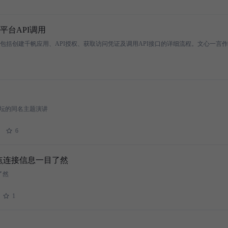
台API调用
 分论坛的同名主题演讲
6
让节点连接信息一目了然
了然
1