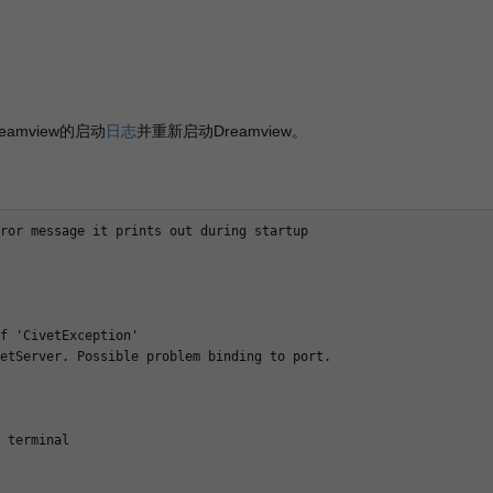
amview的启动
日志
并重新启动Dreamview。
ror message it prints out during startup

f 'CivetException'

etServer. Possible problem binding to port.

 terminal
