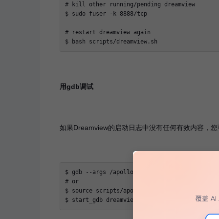
# kill other running/pending dreamview

$ sudo fuser -k 8888/tcp

# restart dreamview again

$ bash scripts/dreamview.sh
用gdb调试
如果Dreamview的启动日志中没有任何有效内容，您
$ gdb --args /apollo/bazel-bin/modules/dreamv
# or

$ source scripts/apollo_base.sh;

$ start_gdb dreamview