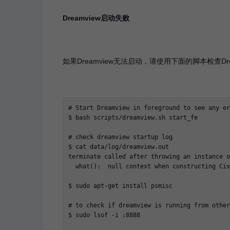
Dreamview启动失败
如果Dreamview无法启动，请使用下面的脚本检查Dre
# Start Dreamview in foreground to see any er
$ bash scripts/dreamview.sh start_fe

# check dreamview startup log

$ cat data/log/dreamview.out

terminate called after throwing an instance o
  what():  null context when constructing Civ
$ sudo apt-get install psmisc

# to check if dreamview is running from other
$ sudo lsof -i :8888
