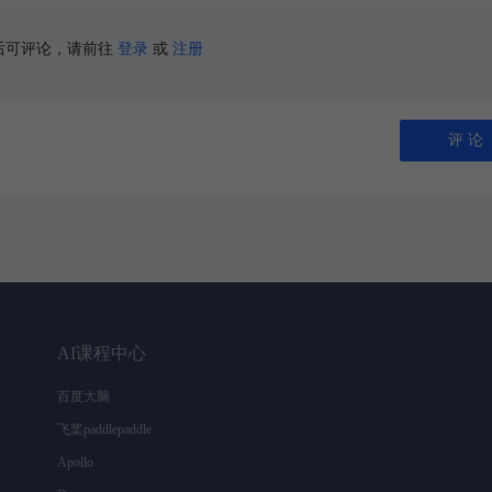
后可评论，请前往
登录
或
注册
评 论
AI课程中心
百度大脑
飞桨paddlepaddle
Apollo