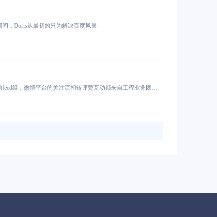
个年头。期间，Doris从最初的只为解决百度凤巢
分享者：马骎 微博平台研发部资深系统研发 前言 微博的工程业务团队是来自微博平台研发的feed组，微博平台的关注流和转评赞互动都来自工程业务团队的技术支持。