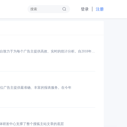
|
登录
注册
小米广告平台服务于MIUI系统之中各个产品线，包括浏览器，Feed信息流，视频流媒体。平台致力于为每个广告主提供高效、实时的统计分析。自2018年接入Doris
致力于为每一位广告主提供最准确、丰富的报表服务。在今年
 搜狐智能媒体研发中心支撑了整个搜狐主站文章的底层