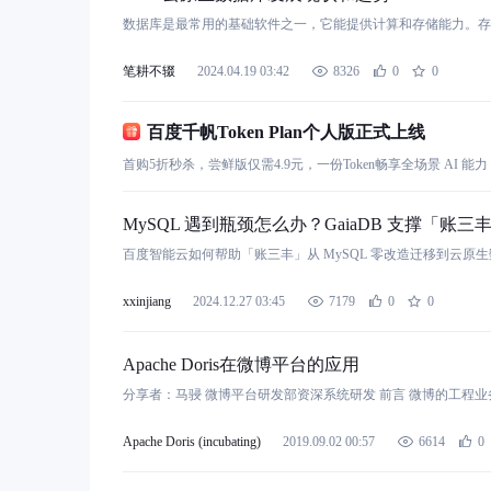
笔耕不辍
2024.04.19 03:42
8326
0
0
百度千帆Token Plan个人版正式上线
首购5折秒杀，尝鲜版仅需4.9元，一份Token畅享全场景 AI 能力
MySQL 遇到瓶颈怎么办？GaiaDB 支撑「账
百度智能云如何帮助「账三丰」从 MySQL 零改造迁移到云原生数据
xxinjiang
2024.12.27 03:45
7179
0
0
Apache Doris在微博平台的应用
Apache Doris (incubating)
2019.09.02 00:57
6614
0