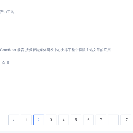
产力工具。
is Contributor 前言 搜狐智能媒体研发中心支撑了整个搜狐主站文章的底层
0
1
2
3
4
5
6
7
…
17