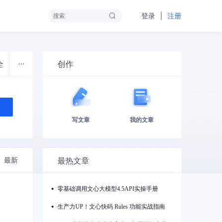
|
登录
注册
创作
全
物联网
开源技术
云计算
大数据
开发者
写文章
我的文章
最热文章
最新
零基础调用文心大模型4.5API实操手册
生产力UP！文心快码 Rules 功能实战指南