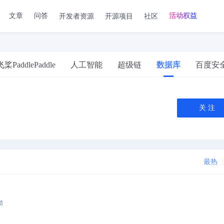
开发者资源
开源项目
社区
文章
问答
活动权益
飞桨PaddlePaddle
人工智能
超级链
数据库
百度安
关 注
最热
锁